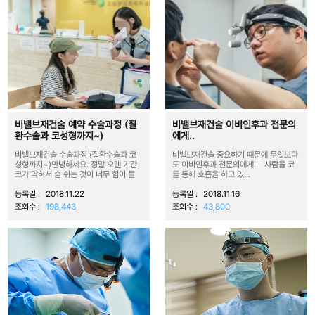
비밸브재건술 예약 수술과정 (질
비밸브재건술 이비인후과 전문의
환수술과 코성형까지~)
에게..
비밸브재건술 수술과정 (질환수술과 코
비밸브재건술 중요하기 때문에 무엇보다
성형까지~)안녕하세요. 정말 오랜 기간
도 이비인후과 전문의에게.. 사람을 코
코가 막혀서 숨 쉬는 것이 너무 힘이 들
를 통해 호흡을 하고 있...
어...
등록일 :
2018.11.22
등록일 :
2018.11.16
조회수 :
198,443
조회수 :
43,800