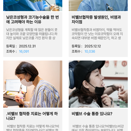
낮은코성형과 코기능수술을 한 번
비밸브협착증 발생원인, 비염과
에 고려해야 하는 이유
차이점
낮은코성형을 계획할 때 많은 분들이 콧
비밸브협착증과 비염차이, 약을 먹어도
대 높이와 코끝 모양만을 떠올립니다.하
코막힘이 안 낫는 이유코막힘이 오래 지
지만 실제로 낮은코를 가진 환자 중 상
속되면 대부분 비염 때문인가, 하고 생
당...
각...
등록일 :
2025.12.31
등록일 :
2025.12.12
조회수 :
16,091
조회수 :
10,036
.비밸브 협착증 치료는 어떻게 하
비밸브 수술 통증 있나요?
나요?
비밸브 협착증 치료는 어떻게 하나요?비
비밸브 수술 통증 있나요?비밸브는비강
밸브 협착증을 진단받았나요? 비밸브 협
에서 가장 좁아져있는 부위입니다. 비밸