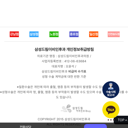
강남점
삼성점
노원점
종로점
일산점
인천송도점
삼성드림이비인후과
개인정보취급방침
의료기관 명칭 : 삼성드림이비인후과의원 /
사업자등록번호 : 412-06-63684
대표자명 : 오윤석 /
삼성드림이비인후과
비급여 수가표
성형 수술 계약금에 대한 반환 기준
※질환수술은 개인에 따라 출혈, 염증 등의 부작용이 발생할 수도 있습니다.
※성형수술은 개인에 따라 멍, 출혈, 염증 등의 부작용이 발생할 수도 있으며 수술 후 만족도는 다를 수
도 있습니다.
COPYRIGHT 2015 삼성드림이비인후과
TOP
ALL RIGHTS RESERVED.
전화상담
전화상담