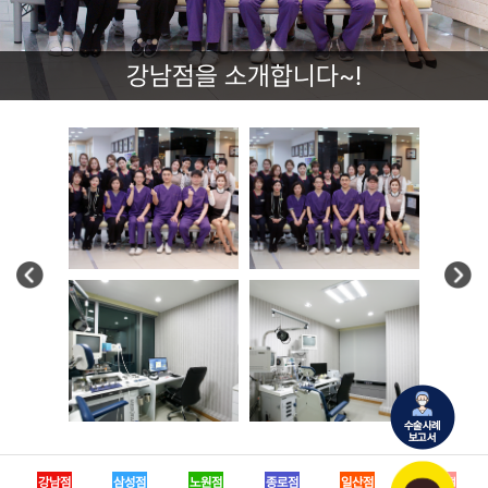
강남점을 소개합니다~!
강남점
삼성점
노원점
종로점
일산점
인천송도점