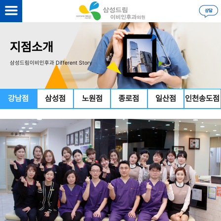
지점소개
삼성드림이비인후과 Different Story
강남점
삼성점
노원점
종로점
일산점
인천송도점