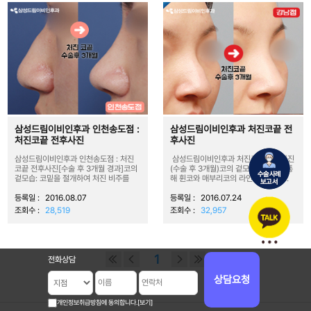
삼성드림이비인후과 인천송도점 :
삼성드림이비인후과 처진코끝 전
처진코끝 전후사진
후사진
삼성드림이비인후과 인천송도점 : 처진
삼성드림이비인후과 처진코끝 전후사진
코끝 전후사진[수술 후 3개월 경과]코의
(수술 후 3개월)코의 겉모습절골술을 통
겉모습: 코밑을 절개하여 처진 비주를
해 휜코와 매부리코의 라인을 매끄럽...
비...
등록일 :
2016.08.07
등록일 :
2016.07.24
조회수 :
28,519
조회수 :
32,957
1
전화상담
전화상담
상담요청
상담요청
개인정보취급방침에 동의합니다.
개인정보취급방침에 동의합니다.
[보기]
[보기]