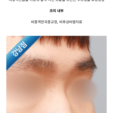
코의 내부
비중격만곡증교정, 비후성비염치료