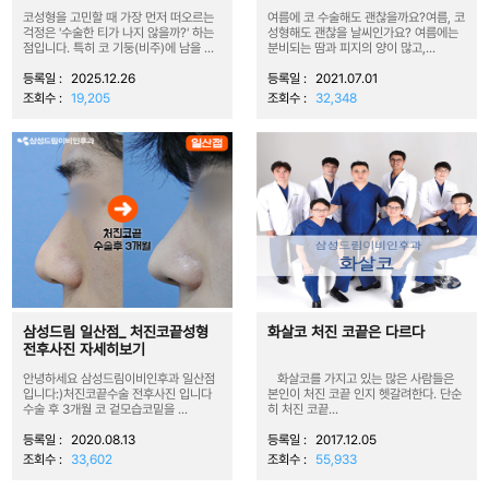
코성형을 고민할 때 가장 먼저 떠오르는
여름에 코 수술해도 괜찮을까요?여름, 코
걱정은 '수술한 티가 나지 않을까?' 하는
성형해도 괜찮을 날씨인가요? 여름에는
점입니다. 특히 코 기둥(비주)에 남을 ...
분비되는 땀과 피지의 양이 많고,...
등록일 :
2025.12.26
등록일 :
2021.07.01
조회수 :
19,205
조회수 :
32,348
삼성드림 일산점_ 처진코끝성형
화살코 처진 코끝은 다르다
전후사진 자세히보기
안녕하세요 삼성드림이비인후과 일산점
화살코를 가지고 있는 많은 사람들은
입니다:)처진코끝수술 전후사진 입니다
본인이 처진 코끝 인지 헷갈려한다. 단순
수술 후 3개월 코 겉모습코밑을 ...
히 처진 코끝...
등록일 :
2020.08.13
등록일 :
2017.12.05
조회수 :
33,602
조회수 :
55,933