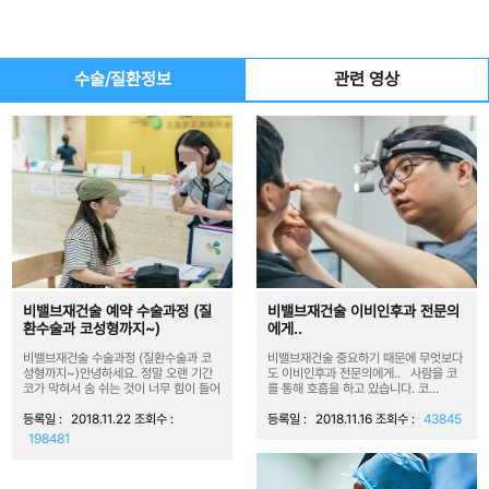
수술/질환정보
관련 영상
비밸브재건술 예약 수술과정 (질
비밸브재건술 이비인후과 전문의
환수술과 코성형까지~)
에게..
비밸브재건술 수술과정 (질환수술과 코
비밸브재건술 중요하기 때문에 무엇보다
성형까지~)안녕하세요. 정말 오랜 기간
도 이비인후과 전문의에게.. 사람을 코
코가 막혀서 숨 쉬는 것이 너무 힘이 들어
를 통해 호흡을 하고 있습니다. 코...
서 코막힘...
등록일 :
2018.11.22
조회수 :
등록일 :
2018.11.16
조회수 :
43845
198481