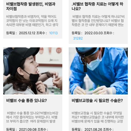
비밸브협착증 발생원인, 비염과
.비밸브 협착증 치료는 어떻게 하
차이점
나요?
비밸브협착증과 비염차이, 약을 먹어도
비밸브 협착증 치료는 어떻게 하나요?비
코막힘이 안 낫는 이유코막힘이 오래 지
밸브 협착증을 진단받았나요? 비밸브 협
속되면 대부분 비염 때문인가, 하고 생각
착증은 코 안 내부 문제이기 때문에 맨눈
하지만 실...
으로...
등록일 :
2025.12.12
조회수 :
10113
등록일 :
2022.03.03
조회수 :
31282
비밸브 수술 통증 있나요?
비밸브교정술 시 필요한 수술은?
비밸브 수술 통증 있나요?비밸브는비강
비밸브교정술 시 필요한 수술은 무엇일
에서 가장 좁아져있는 부위입니다. 비밸
까요? 비밸브교정술은 코 내부에 위치한
브 부위가 좁으면 여러 문제점이 발생
비밸브에 문제가 있을 때 진행하는 교정
할...
술입니다....
등록일 :
2021.09.08
조회수 :
등록일 :
2021.08.26
조회수 :