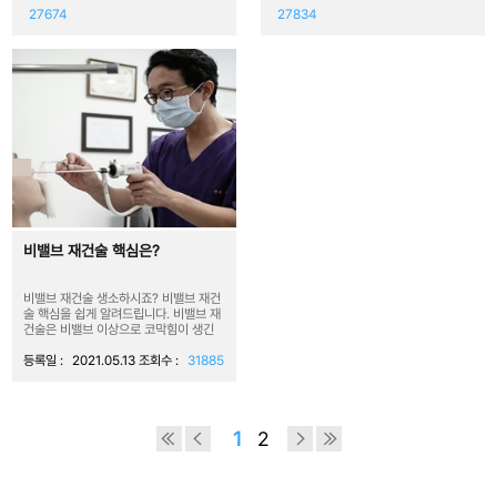
27674
27834
비밸브 재건술 핵심은?
비밸브 재건술 생소하시죠? 비밸브 재건
술 핵심을 쉽게 알려드립니다. 비밸브 재
건술은 비밸브 이상으로 코막힘이 생긴
경우 ...
등록일 :
2021.05.13
조회수 :
31885
1
2