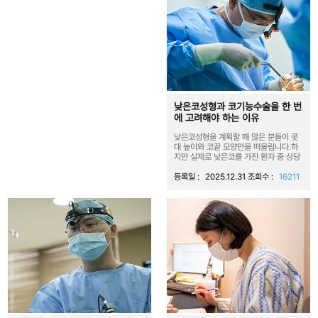
낮은코성형과 코기능수술을 한 번
에 고려해야 하는 이유
낮은코성형을 계획할 때 많은 분들이 콧
대 높이와 코끝 모양만을 떠올립니다.하
지만 실제로 낮은코를 가진 환자 중 상당
수는 외형 ...
등록일 :
2025.12.31
조회수 :
16211