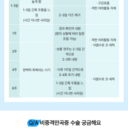
높게 함
· 구강호흡
1-3일
· 격한 야외활동 자제
1-3일 간혹 두통을 느
낌
2-3일 거즈 제거
(시간 지나면 사라짐)
경과 확인차 내원
1주
(환자 상황에 따라 일정
조절 가능)
· 격한 야외활동 자제
· 식염수로 코 세척
· 보통 첫주는 2-3일 간
3주
격으로
2-3회 내원
4주
· 이후 1주일 간격으로
완벽히 회복되는 시기
3-4회 추가 내원
· 식염수로 코 세척
1-3일 간혹 두통을 느
6주
낌
(시간 지나면 사라짐)
Q/A 비중격만곡증 수술 궁금해요