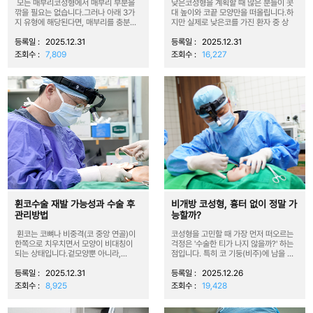
모든 매부리코성형에서 매부리 부분을
낮은코성형을 계획할 때 많은 분들이 콧
깎을 필요는 없습니다.그러나 아래 3가
대 높이와 코끝 모양만을 떠올립니다.하
지 유형에 해당된다면, 매부리를 충분...
지만 실제로 낮은코를 가진 환자 중 상
당...
등록일 :
2025.12.31
등록일 :
2025.12.31
조회수 :
7,809
조회수 :
16,227
휜코수술 재발 가능성과 수술 후
비개방 코성형, 흉터 없이 정말 가
관리방법
능할까?
휜코는 코뼈나 비중격(코 중앙 연골)이
코성형을 고민할 때 가장 먼저 떠오르는
한쪽으로 치우치면서 모양이 비대칭이
걱정은 '수술한 티가 나지 않을까?' 하는
되는 상태입니다. 겉모양뿐 아니라,...
점입니다. 특히 코 기둥(비주)에 남을 ...
등록일 :
2025.12.31
등록일 :
2025.12.26
조회수 :
8,925
조회수 :
19,428