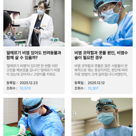
알레르기 비염 있어도 반려동물과
비염 코막힘과 콧물 원인, 비염수
함께 살 수 있을까?
술이 필요한 경우
'알레르기 비염'이 있다면 한 번쯤 이런
비염 코막힘과 콧물은 많은 사람들이 반
고민을 해보셨을 겁니다."알레르기 비염
복적으로 겪는 증상이지만, 원인에 따라
이 있는데 강아지나 고양이를 키워도
치료 방법이 크게 달라집니다.비염인지,
괜...
...
등록일 :
2025.12.23
등록일 :
2025.12.12
조회수 :
10,570
조회수 :
13,307