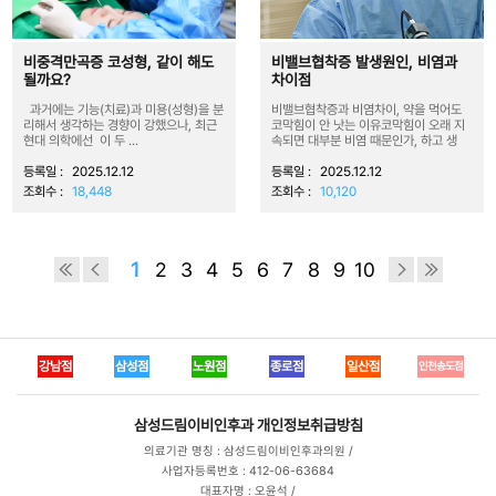
비중격만곡증 코성형, 같이 해도
비밸브협착증 발생원인, 비염과
될까요?
차이점
과거에는 기능(치료)과 미용(성형)을 분
비밸브협착증과 비염차이, 약을 먹어도
리해서 생각하는 경향이 강했으나, 최근
코막힘이 안 낫는 이유코막힘이 오래 지
현대 의학에선 이 두 ...
속되면 대부분 비염 때문인가, 하고 생
각...
등록일 :
2025.12.12
등록일 :
2025.12.12
조회수 :
18,448
조회수 :
10,120
1
2
3
4
5
6
7
8
9
10
강남점
삼성점
노원점
종로점
일산점
인천송도점
삼성드림이비인후과
개인정보취급방침
의료기관 명칭 : 삼성드림이비인후과의원 /
사업자등록번호 : 412-06-63684
대표자명 : 오윤석 /