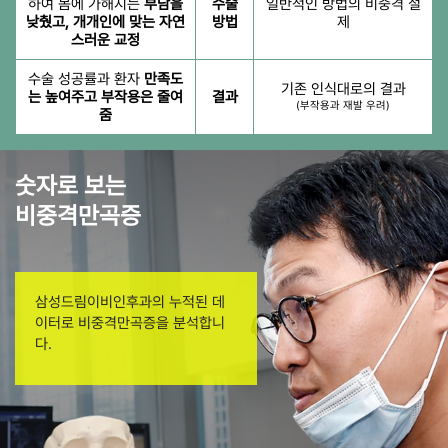
하여 몸에 가해지는
부담을
수술
일반적인 방법의 비중격 절
낮췄고, 개개인에 맞는 자연
방법
제
스러운 교정
수술 성공률과 환자
만족도
기존 인식대로의 결과
는 높여주고 부작용은 줄여
결과
(부작용과 재발 우려)
줌
숫자로 보는
비중격만곡증
삼성드림이비인후과의 누적된 데
이터로 비중격만곡증을 분석합니
다.