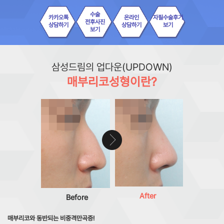
수술
카카오톡
온라인
자필수술후기
전후사진
상담하기
상담하기
보기
보기
삼성드림의 업다운(UPDOWN)
매부리코성형이란?
After
Before
매부리코와 동반되는 비중격만곡증!