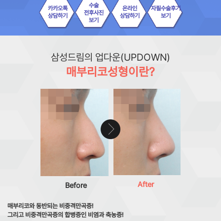
수술
카카오톡
온라인
자필수술후기
전후사진
상담하기
상담하기
보기
보기
삼성드림의 업다운(UPDOWN)
매부리코성형이란?
After
Before
매부리코와 동반되는 비중격만곡증!
그리고 비중격만곡증의 합병증인 비염과 축농증!