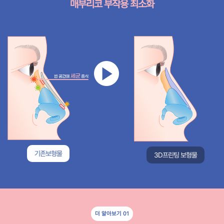
매부리코 부작용 최소화
기존보형물
3D프린팅 보형물
더 알아보기 01