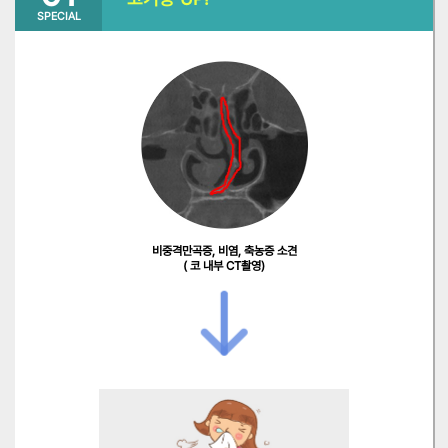
SPECIAL
비중격만곡증, 비염, 축농증 소견
( 코 내부 CT촬영)