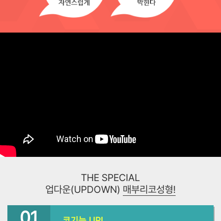
THE SPECIAL
업다운(UPDOWN)
매부리코성형!
01
코기능 UP!