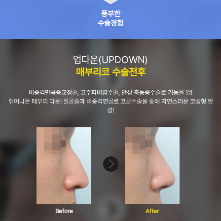
풍부한
수술경험
업다운(UPDOWN)
매부리코 수술전후
비중격만곡증교정술, 고주파비염수술, 만성 축농증수술로 기능을 업!
튀어나온 메부리 다운! 절골술과 비중격연골로 코끝수술을 통해 자연스러운 코성형 완
성!
Before
After