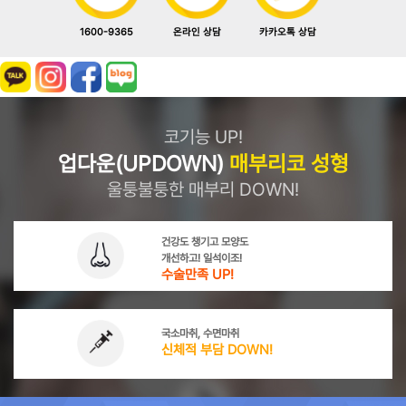
1600-9365
카카오톡 상담
온라인 상담
코기능 UP!
업다운(UPDOWN)
매부리코 성형
울퉁불퉁한 매부리 DOWN!
건강도 챙기고 모양도
개선하고! 일석이조!
수술만족 UP!
국소마취, 수면마취
신체적 부담 DOWN!