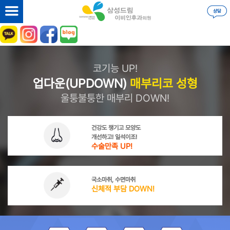
코기능 UP!
업다운(UPDOWN)
매부리코 성형
울퉁불퉁한 매부리 DOWN!
건강도 챙기고 모양도
개선하고! 일석이조!
수술만족 UP!
국소마취, 수면마취
신체적 부담 DOWN!