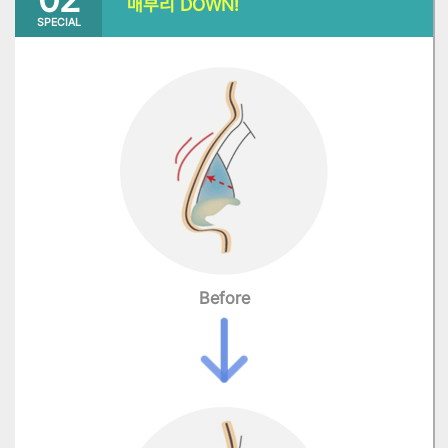
매부리 DOWN!
SPECIAL
Before