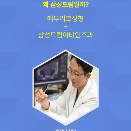
왜 삼성드림일까?
매부리코성형
=
삼성드림이비인후과