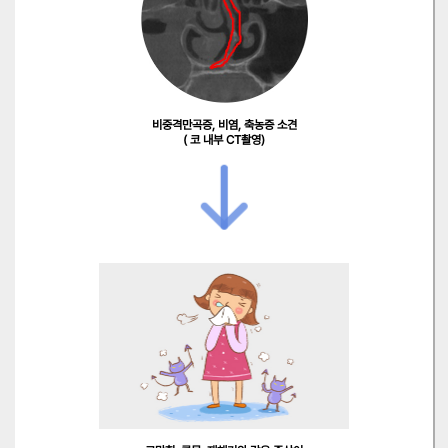
비중격만곡증, 비염, 축농증 소견
( 코 내부 CT촬영)