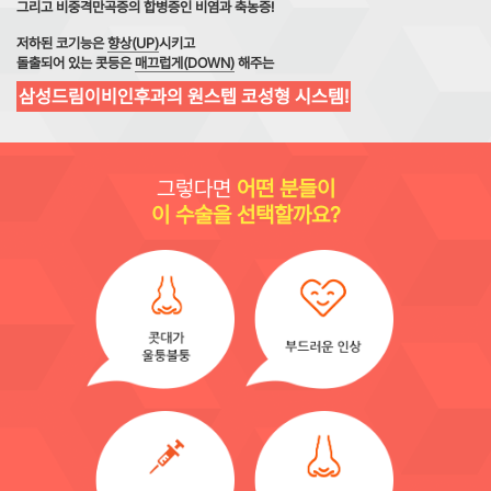
그리고 비중격만곡증의 합병증인 비염과 축농증!
저하된 코기능은
향상(UP)
시키고
돌출되어 있는 콧등은
매끄럽게(DOWN)
해주는
삼성드림이비인후과의 원스텝 코성형 시스템!
그렇다면
어떤 분들이
이 수술을 선택할까요?