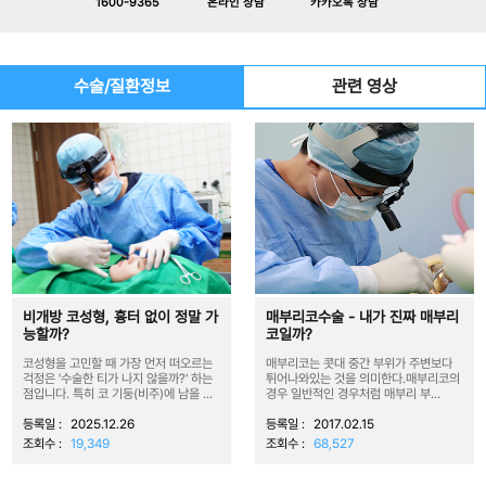
1600-9365
카카오톡 상담
온라인 상담
수술/질환정보
관련 영상
비개방 코성형, 흉터 없이 정말 가
매부리코수술 - 내가 진짜 매부리
능할까?
코일까?
코성형을 고민할 때 가장 먼저 떠오르는
매부리코는 콧대 중간 부위가 주변보다
걱정은 '수술한 티가 나지 않을까?' 하는
튀어나와있는 것을 의미한다.매부리코의
점입니다. 특히 코 기둥(비주)에 남을 ...
경우 일반적인 경우처럼 매부리 부...
등록일 :
2025.12.26
등록일 :
2017.02.15
조회수 :
19,349
조회수 :
68,527