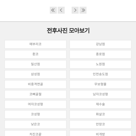
전후사진 모아보기
매부리코
강남점
휜코
종로점
일산점
노원점
삼성점
인천송도점
비중격연골
무보형물
코뼈골절
남자코성형
여자코성형
재수술
코성형
화살코
낮은코
안장코
처진코끝
비개방