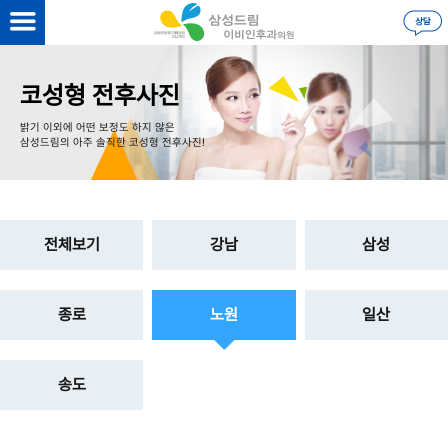
을 하시면
더 자세한 정보
를 볼 수 있습니다.
로그인
코성형 전후사진
밝기 이외에 어떤 보정도 하지 않은
삼성드림의 아주 솔직한 코성형 전후사진!
전체보기
강남
삼성
종로
노원
일산
송도