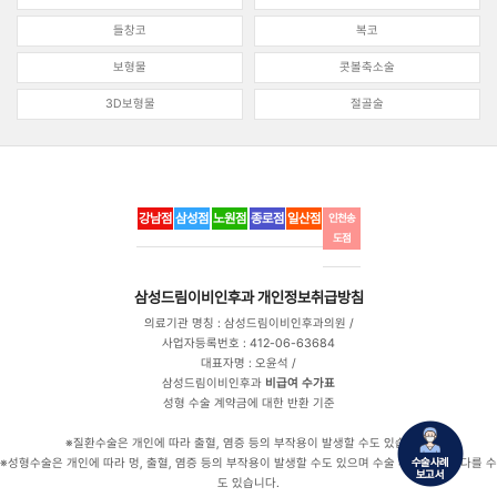
들창코
복코
보형물
콧볼축소술
3D보형물
절골술
강남점
삼성점
노원점
종로점
일산점
인천송
도점
삼성드림이비인후과
개인정보취급방침
의료기관 명칭 : 삼성드림이비인후과의원 /
사업자등록번호 : 412-06-63684
대표자명 : 오윤석 /
삼성드림이비인후과
비급여 수가표
성형 수술 계약금에 대한 반환 기준
※질환수술은 개인에 따라 출혈, 염증 등의 부작용이 발생할 수도 있습니다.
※성형수술은 개인에 따라 멍, 출혈, 염증 등의 부작용이 발생할 수도 있으며 수술 후 만족도는 다를 수
도 있습니다.