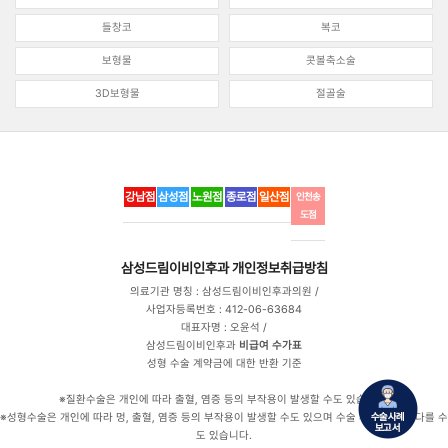
들창코
복코
보형물
콧볼축소술
3D보형물
절골술
강남점
삼성점
노원점
종로점
일산점
인천송
도점
삼성드림이비인후과
개인정보취급방침
의료기관 명칭 : 삼성드림이비인후과의원 /
사업자등록번호 : 412-06-63684
대표자명 : 오윤석 /
삼성드림이비인후과
비급여 수가표
성형 수술 계약금에 대한 반환 기준
※질환수술은 개인에 따라 출혈, 염증 등의 부작용이 발생할 수도 있습니다.
※성형수술은 개인에 따라 멍, 출혈, 염증 등의 부작용이 발생할 수도 있으며 수술 후 만족도는 다를 수
도 있습니다.