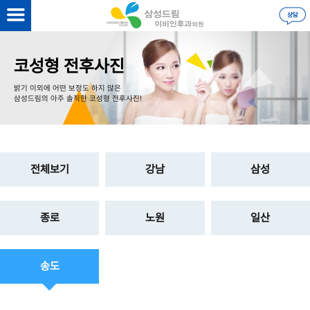
을 하시면
더 자세한 정보
를 볼 수 있습니다.
로그인
코성형 전후사진
밝기 이외에 어떤 보정도 하지 않은
삼성드림의 아주 솔직한 코성형 전후사진!
전체보기
강남
삼성
종로
노원
일산
송도