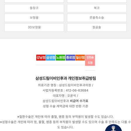
들창코
복코
보형물
콧볼축소술
3D보형물
절골술
강남점
삼성점
노원점
종로점
일산점
인천송
도점
삼성드림이비인후과
개인정보취급방침
의료기관 명칭 : 삼성드림이비인후과의원 /
사업자등록번호 : 412-06-63684
대표자명 : 오윤석 /
삼성드림이비인후과
비급여 수가표
성형 수술 계약금에 대한 반환 기준
※질환수술은 개인에 따라 출혈, 염증 등의 부작용이 발생할 수도 있습니다.
※성형수술은 개인에 따라 멍, 출혈, 염증 등의 부작용이 발생할 수도 있으며 수술 후 만족도는 다를 수
도 있습니다.