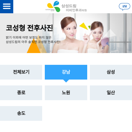
을 하시면
더 자세한 정보
를 볼 수 있습니다.
로그인
코성형 전후사진
밝기 이외에 어떤 보정도 하지 않은
삼성드림의 아주 솔직한 코성형 전후사진!
전체보기
강남
삼성
종로
노원
일산
송도