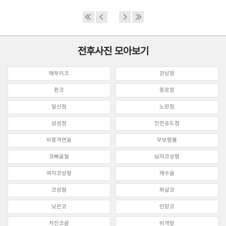
전후사진 모아보기
매부리코
강남점
휜코
종로점
일산점
노원점
삼성점
인천송도점
비중격연골
무보형물
코뼈골절
남자코성형
여자코성형
재수술
코성형
화살코
낮은코
안장코
처진코끝
비개방