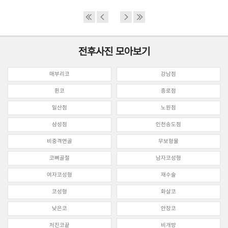
전후사진 모아보기
매부리코
강남점
휜코
종로점
일산점
노원점
삼성점
인천송도점
비중격연골
무보형물
코뼈골절
남자코성형
여자코성형
재수술
코성형
화살코
낮은코
안장코
처진코끝
비개방