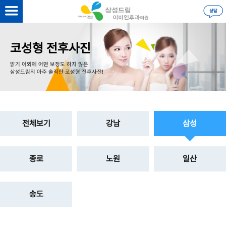
을 하시면
더 자세한 정보
를 볼 수 있습니다.
로그인
코성형 전후사진
밝기 이외에 어떤 보정도 하지 않은
삼성드림의 아주 솔직한 코성형 전후사진!
전체보기
강남
삼성
종로
노원
일산
송도