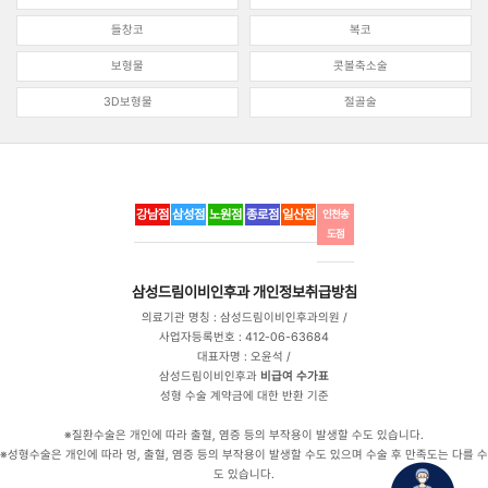
들창코
복코
보형물
콧볼축소술
3D보형물
절골술
강남점
삼성점
노원점
종로점
일산점
인천송
도점
삼성드림이비인후과
개인정보취급방침
의료기관 명칭 : 삼성드림이비인후과의원 /
사업자등록번호 : 412-06-63684
대표자명 : 오윤석 /
삼성드림이비인후과
비급여 수가표
성형 수술 계약금에 대한 반환 기준
※질환수술은 개인에 따라 출혈, 염증 등의 부작용이 발생할 수도 있습니다.
※성형수술은 개인에 따라 멍, 출혈, 염증 등의 부작용이 발생할 수도 있으며 수술 후 만족도는 다를 수
도 있습니다.