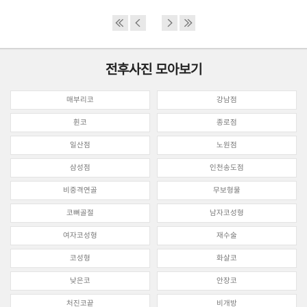
전후사진 모아보기
매부리코
강남점
휜코
종로점
일산점
노원점
삼성점
인천송도점
비중격연골
무보형물
코뼈골절
남자코성형
여자코성형
재수술
코성형
화살코
낮은코
안장코
처진코끝
비개방