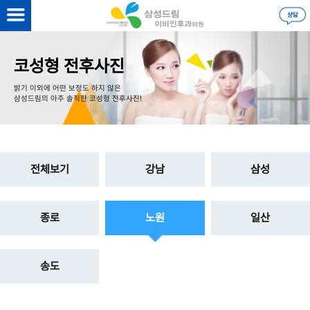
을 하시면
더 자세한 정보
를 볼 수 있습니다.
로그인
코성형 전후사진
밝기 이외에 어떤 보정도 하지 않은
삼성드림의 아주 솔직한 코성형 전후사진!
전체보기
강남
삼성
종로
노원
일산
송도