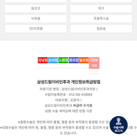
들창코
복코
보형물
콧볼축소술
3D보형물
절골술
강남점
삼성점
노원점
종로점
일산점
인천송
도점
삼성드림이비인후과
개인정보취급방침
의료기관 명칭 : 삼성드림이비인후과의원 /
사업자등록번호 : 412-06-63684
대표자명 : 오윤석 /
삼성드림이비인후과
비급여 수가표
성형 수술 계약금에 대한 반환 기준
※질환수술은 개인에 따라 출혈, 염증 등의 부작용이 발생할 수도 있습니다.
※성형수술은 개인에 따라 멍, 출혈, 염증 등의 부작용이 발생할 수도 있으며 수술 후 만족도는 다를 수
도 있습니다.