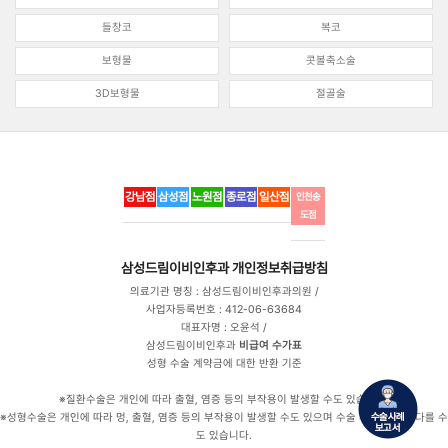
들창코
복코
보형물
콧볼축소술
3D보형물
절골술
강남점
삼성점
노원점
종로점
일산점
인천송
도점
삼성드림이비인후과
개인정보취급방침
의료기관 명칭 : 삼성드림이비인후과의원 /
사업자등록번호 : 412-06-63684
대표자명 : 오윤석 /
삼성드림이비인후과
비급여 수가표
성형 수술 계약금에 대한 반환 기준
※질환수술은 개인에 따라 출혈, 염증 등의 부작용이 발생할 수도 있습니다.
※성형수술은 개인에 따라 멍, 출혈, 염증 등의 부작용이 발생할 수도 있으며 수술 후 만족도는 다를 수
도 있습니다.