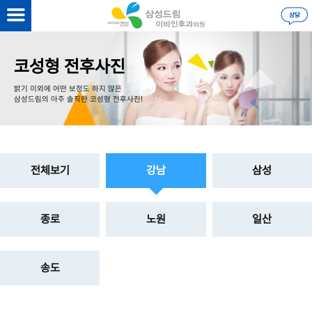
을 하시면
더 자세한 정보
를 볼 수 있습니다.
로그인
코성형 전후사진
밝기 이외에 어떤 보정도 하지 않은
삼성드림의 아주 솔직한 코성형 전후사진!
전체보기
강남
삼성
종로
노원
일산
송도