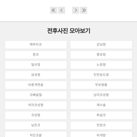
전후사진 모아보기
매부리코
강남점
휜코
종로점
일산점
노원점
삼성점
인천송도점
비중격연골
무보형물
코뼈골절
남자코성형
여자코성형
재수술
코성형
화살코
낮은코
안장코
처진코끝
비개방