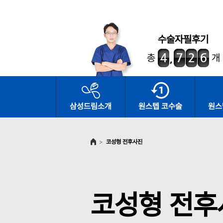
수술자필후기
총
개
삼성드림소개
원스텝 코수술
원스
>
코성형 전후사진
코성형 전후