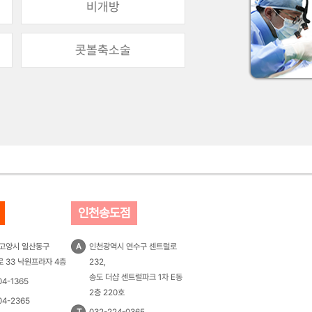
비개방
콧볼축소술
인천송도점
 고양시 일산동구
A
인천광역시 연수구 센트럴로
 33 낙원프라자 4층
232,
송도 더샵 센트럴파크 1차 E동
04-1365
2층 220호
04-2365