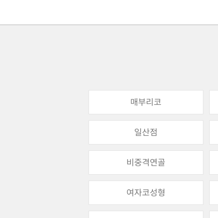
매부리코
일산점
비중격연골
여자코성형