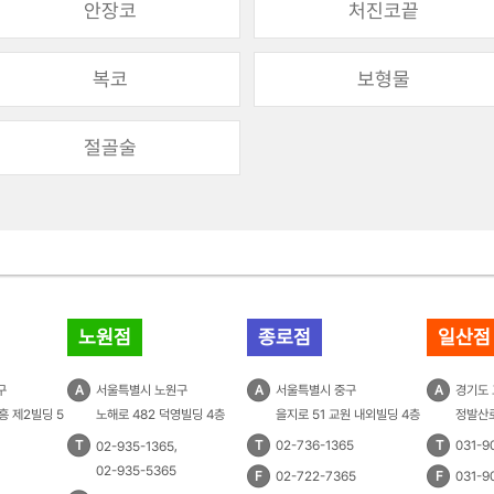
안장코
처진코끝
복코
보형물
절골술
노원점
종로점
일산점
구
A
서울특별시 노원구
A
서울특별시 중구
A
경기도
흥 제2빌딩 5
노해로 482 덕영빌딩 4층
을지로 51 교원 내외빌딩 4층
정발산로
T
,
T
02-736-1365
T
031-9
02-935-1365
02-935-5365
F
02-722-7365
F
031-9