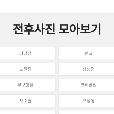
전후사진 모아보기
강남점
휜코
노원점
삼성점
무보형물
코뼈골절
재수술
코성형