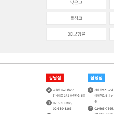
낮은코
들창코
3D보형물
강남점
삼성점
A
서울특별시 강남구
A
서울특별시 강남
강남대로 372 화인타워 5층
테헤란로 514 삼
층
T
,
02-539-0365
T
,
02-539-3365
02-565-7365