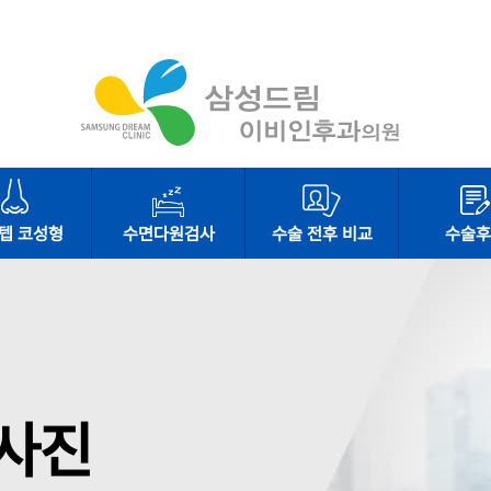
텝 코성형
수면다원검사
수술 전후 비교
수술후
사진