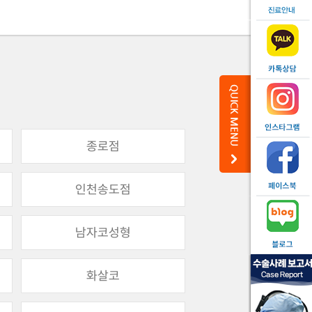
종로점
인천송도점
남자코성형
화살코