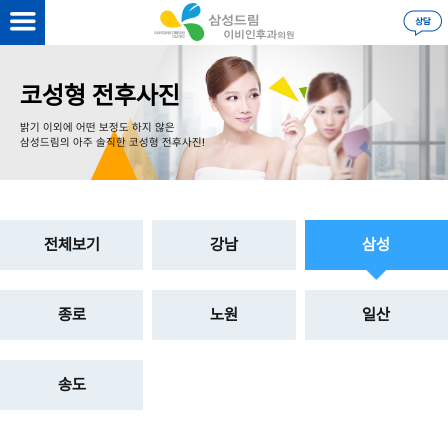
을 하시면
더 자세한 정보
를 볼 수 있습니다.
로그인
코성형 전후사진
밝기 이외에 어떤 보정도 하지 않은
삼성드림의 아주 솔직한 코성형 전후사진!
전체보기
강남
삼성
종로
노원
일산
송도