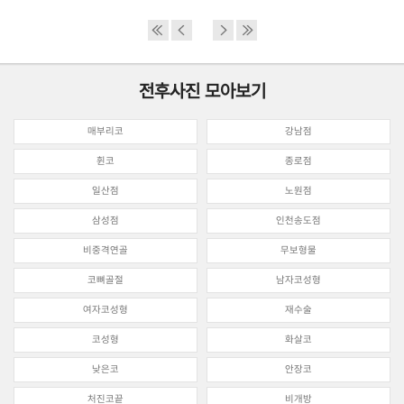
전후사진 모아보기
매부리코
강남점
휜코
종로점
일산점
노원점
삼성점
인천송도점
비중격연골
무보형물
코뼈골절
남자코성형
여자코성형
재수술
코성형
화살코
낮은코
안장코
처진코끝
비개방