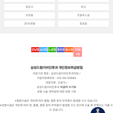
들창코
복코
보형물
콧볼축소술
3D보형물
절골술
강남점
삼성점
노원점
종로점
일산점
인천송
도점
삼성드림이비인후과
개인정보취급방침
의료기관 명칭 : 삼성드림이비인후과의원 /
사업자등록번호 : 412-06-63684
대표자명 : 오윤석 /
삼성드림이비인후과
비급여 수가표
성형 수술 계약금에 대한 반환 기준
※질환수술은 개인에 따라 출혈, 염증 등의 부작용이 발생할 수도 있습니다.
※성형수술은 개인에 따라 멍, 출혈, 염증 등의 부작용이 발생할 수도 있으며 수술 후 만족도는 다를 수
도 있습니다.