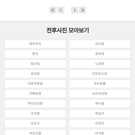
전후사진 모아보기
매부리코
강남점
휜코
종로점
일산점
노원점
삼성점
인천송도점
비중격연골
무보형물
코뼈골절
남자코성형
여자코성형
재수술
코성형
화살코
낮은코
안장코
처진코끝
비개방