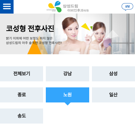
을 하시면
더 자세한 정보
를 볼 수 있습니다.
로그인
코성형 전후사진
밝기 이외에 어떤 보정도 하지 않은
삼성드림의 아주 솔직한 코성형 전후사진!
전체보기
강남
삼성
종로
노원
일산
송도