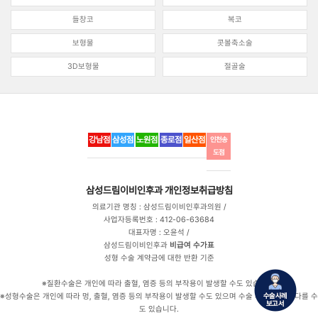
들창코
복코
보형물
콧볼축소술
3D보형물
절골술
강남점
삼성점
노원점
종로점
일산점
인천송
도점
삼성드림이비인후과
개인정보취급방침
의료기관 명칭 : 삼성드림이비인후과의원 /
사업자등록번호 : 412-06-63684
대표자명 : 오윤석 /
삼성드림이비인후과
비급여 수가표
성형 수술 계약금에 대한 반환 기준
※질환수술은 개인에 따라 출혈, 염증 등의 부작용이 발생할 수도 있습니다.
※성형수술은 개인에 따라 멍, 출혈, 염증 등의 부작용이 발생할 수도 있으며 수술 후 만족도는 다를 수
도 있습니다.