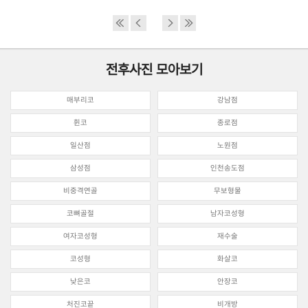
전후사진 모아보기
매부리코
강남점
휜코
종로점
일산점
노원점
삼성점
인천송도점
비중격연골
무보형물
코뼈골절
남자코성형
여자코성형
재수술
코성형
화살코
낮은코
안장코
처진코끝
비개방