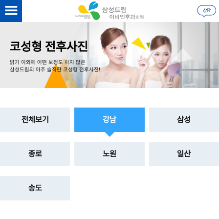
을 하시면
더 자세한 정보
를 볼 수 있습니다.
로그인
코성형 전후사진
밝기 이외에 어떤 보정도 하지 않은
삼성드림의 아주 솔직한 코성형 전후사진!
전체보기
강남
삼성
종로
노원
일산
송도