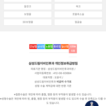
들창코
복코
보형물
콧볼축소술
3D보형물
절골술
강남점
삼성점
노원점
종로점
일산점
인천송
도점
삼성드림이비인후과
개인정보취급방침
의료기관 명칭 : 삼성드림이비인후과의원 /
사업자등록번호 : 412-06-63684
대표자명 : 오윤석 /
삼성드림이비인후과
비급여 수가표
성형 수술 계약금에 대한 반환 기준
※질환수술은 개인에 따라 출혈, 염증 등의 부작용이 발생할 수도 있습니다.
※성형수술은 개인에 따라 멍, 출혈, 염증 등의 부작용이 발생할 수도 있으며 수술 후 만족도는 다를 수
도 있습니다.