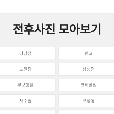
전후사진 모아보기
강남점
휜코
노원점
삼성점
무보형물
코뼈골절
재수술
코성형