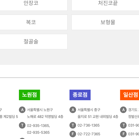
안장코
처진코끝
복코
보형물
절골술
노원점
종로점
일산점
구
A
서울특별시 노원구
A
서울특별시 중구
A
경기도
흥 제2빌딩 5
노해로 482 덕영빌딩 4층
을지로 51 교원 내외빌딩 4층
정발산로
T
,
T
02-736-1365
T
031-9
02-935-1365
02-935-5365
F
02-722-7365
F
031-9