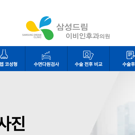
텝 코성형
수면다원검사
수술 전후 비교
수술후
사진