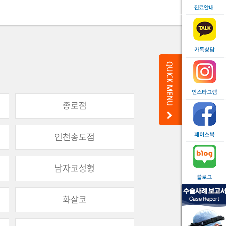
종로점
인천송도점
남자코성형
화살코