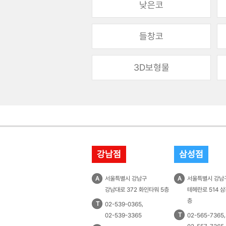
낮은코
들창코
3D보형물
강남점
삼성점
A
서울특별시 강남구
A
서울특별시 강남
강남대로 372 화인타워 5층
테헤란로 514 삼
층
T
,
02-539-0365
T
,
02-539-3365
02-565-7365