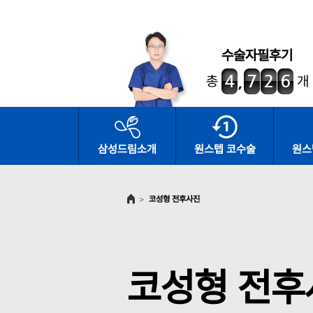
수술자필후기
총
개
삼성드림소개
원스텝 코수술
원스
>
코성형 전후사진
코성형 전후