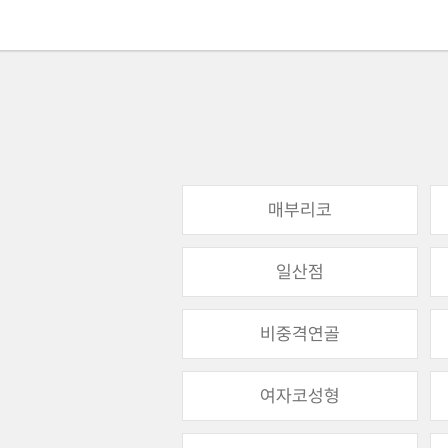
매부리코
일산점
비중격연골
여자코성형