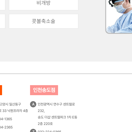
비개방
콧볼축소술
인천송도점
 고양시 일산동구
A
인천광역시 연수구 센트럴로
 33 낙원프라자 4층
232,
송도 더샵 센트럴파크 1차 E동
04-1365
2층 220호
04-2365