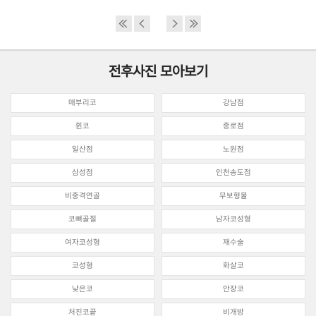
전후사진 모아보기
매부리코
강남점
휜코
종로점
일산점
노원점
삼성점
인천송도점
비중격연골
무보형물
코뼈골절
남자코성형
여자코성형
재수술
코성형
화살코
낮은코
안장코
처진코끝
비개방