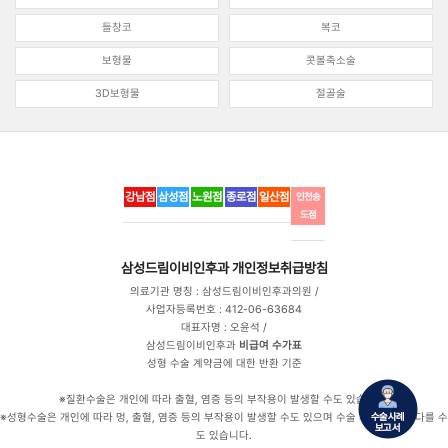
들창코
복코
보형물
콧볼축소술
3D보형물
절골술
강남점
삼성점
노원점
종로점
일산점
인천송
도점
삼성드림이비인후과
개인정보취급방침
의료기관 명칭 : 삼성드림이비인후과의원 /
사업자등록번호 : 412-06-63684
대표자명 : 오윤석 /
삼성드림이비인후과
비급여 수가표
성형 수술 계약금에 대한 반환 기준
※질환수술은 개인에 따라 출혈, 염증 등의 부작용이 발생할 수도 있습니다.
※성형수술은 개인에 따라 멍, 출혈, 염증 등의 부작용이 발생할 수도 있으며 수술 후 만족도는 다를 수
도 있습니다.