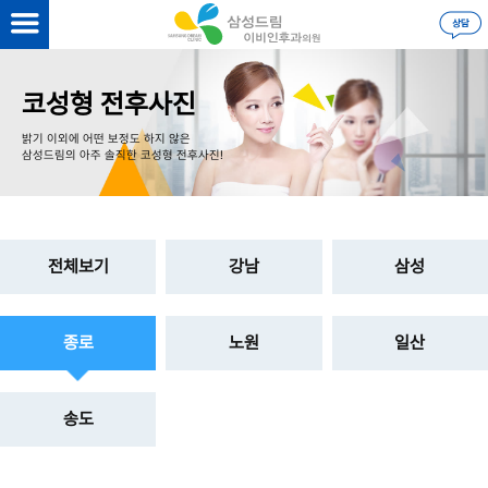
을 하시면
더 자세한 정보
를 볼 수 있습니다.
로그인
코성형 전후사진
밝기 이외에 어떤 보정도 하지 않은
삼성드림의 아주 솔직한 코성형 전후사진!
전체보기
강남
삼성
종로
노원
일산
송도