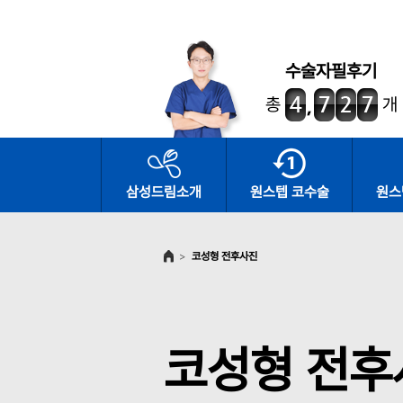
수술자필후기
총
개
삼성드림소개
원스텝 코수술
원스
>
코성형 전후사진
코성형 전후