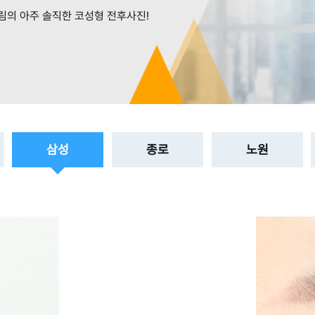
림의 아주 솔직한 코성형 전후사진!
삼성
종로
노원