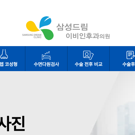
텝 코성형
수면다원검사
수술 전후 비교
수술후
사진