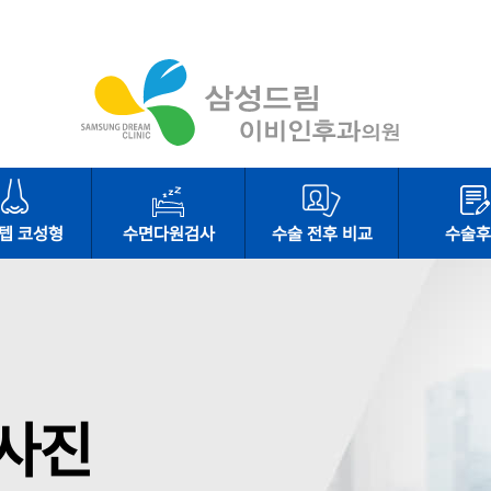
텝 코성형
수면다원검사
수술 전후 비교
수술후
사진