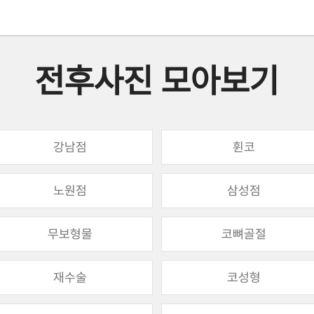
전후사진 모아보기
강남점
휜코
노원점
삼성점
무보형물
코뼈골절
재수술
코성형