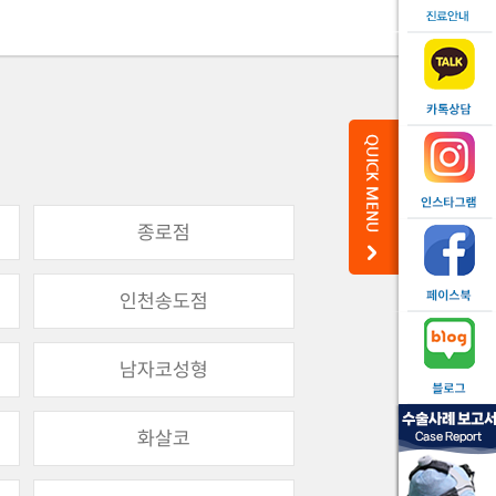
종로점
인천송도점
남자코성형
화살코