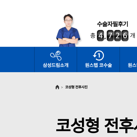
수술자필후기
총
개
삼성드림소개
원스텝 코수술
원스
>
코성형 전후사진
코성형 전후