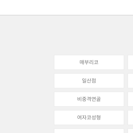
매부리코
일산점
비중격연골
여자코성형