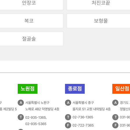
안장코
처진코끝
복코
보형물
절골술
노원점
종로점
일산점
구
A
서울특별시 노원구
A
서울특별시 중구
A
경기도
흥 제2빌딩 5
노해로 482 덕영빌딩 4층
을지로 51 교원 내외빌딩 4층
정발산로
T
,
T
02-736-1365
T
031-9
02-935-1365
02-935-5365
F
02-722-7365
F
031-9