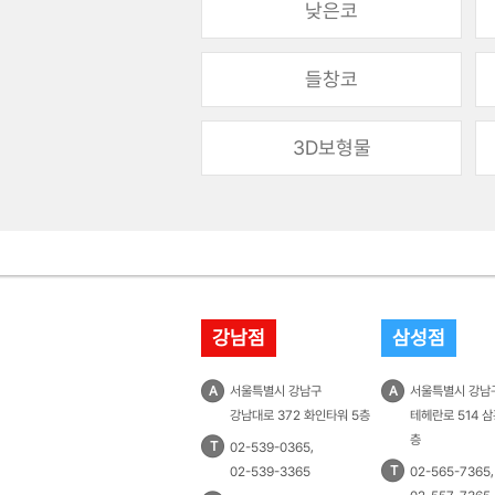
낮은코
들창코
3D보형물
강남점
삼성점
A
서울특별시 강남구
A
서울특별시 강남
강남대로 372 화인타워 5층
테헤란로 514 삼
층
T
,
02-539-0365
T
,
02-539-3365
02-565-7365