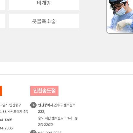
비개방
콧볼축소술
인천송도점
 고양시 일산동구
A
인천광역시 연수구 센트럴로
 33 낙원프라자 4층
232,
송도 더샵 센트럴파크 1차 E동
04-1365
2층 220호
04-2365