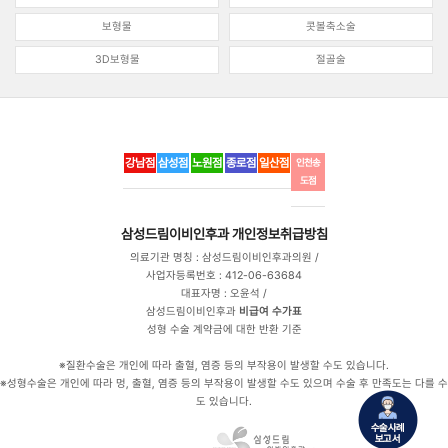
보형물
콧볼축소술
3D보형물
절골술
강남점
삼성점
노원점
종로점
일산점
인천송
도점
삼성드림이비인후과
개인정보취급방침
의료기관 명칭 : 삼성드림이비인후과의원 /
사업자등록번호 : 412-06-63684
대표자명 : 오윤석 /
삼성드림이비인후과
비급여 수가표
성형 수술 계약금에 대한 반환 기준
※질환수술은 개인에 따라 출혈, 염증 등의 부작용이 발생할 수도 있습니다.
※성형수술은 개인에 따라 멍, 출혈, 염증 등의 부작용이 발생할 수도 있으며 수술 후 만족도는 다를 수
도 있습니다.