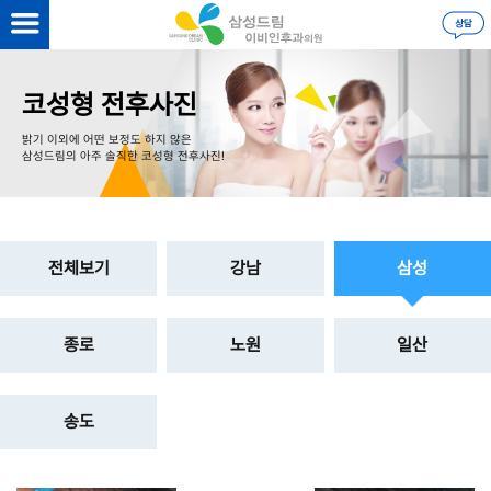
을 하시면
더 자세한 정보
를 볼 수 있습니다.
로그인
코성형 전후사진
밝기 이외에 어떤 보정도 하지 않은
삼성드림의 아주 솔직한 코성형 전후사진!
전체보기
강남
삼성
종로
노원
일산
송도