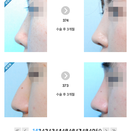
374
수술 후 3개월
373
수술 후 3개월
141
142
143
144
145
146
147
148
149
150