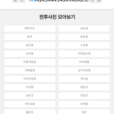
전후사진 모아보기
매부리코
강남점
휜코
종로점
일산점
노원점
삼성점
인천송도점
비중격연골
무보형물
코뼈골절
남자코성형
여자코성형
재수술
코성형
화살코
낮은코
안장코
처진코끝
비개방
들창코
복코