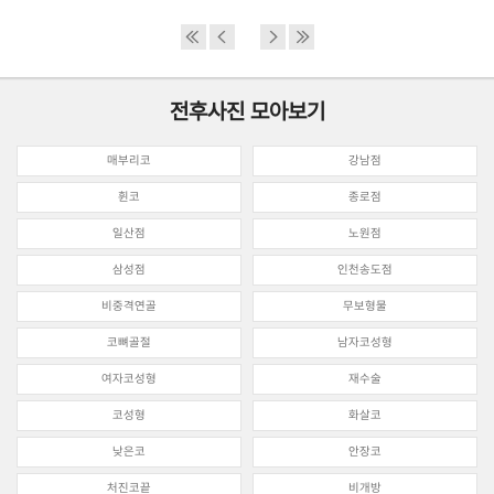
전후사진 모아보기
매부리코
강남점
휜코
종로점
일산점
노원점
삼성점
인천송도점
비중격연골
무보형물
코뼈골절
남자코성형
여자코성형
재수술
코성형
화살코
낮은코
안장코
처진코끝
비개방