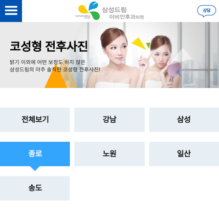
을 하시면
더 자세한 정보
를 볼 수 있습니다.
로그인
코성형 전후사진
밝기 이외에 어떤 보정도 하지 않은
삼성드림의 아주 솔직한 코성형 전후사진!
전체보기
강남
삼성
종로
노원
일산
송도