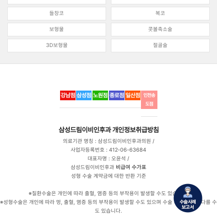
들창코
복코
보형물
콧볼축소술
3D보형물
절골술
강남점
삼성점
노원점
종로점
일산점
인천송
도점
삼성드림이비인후과
개인정보취급방침
의료기관 명칭 : 삼성드림이비인후과의원 /
사업자등록번호 : 412-06-63684
대표자명 : 오윤석 /
삼성드림이비인후과
비급여 수가표
성형 수술 계약금에 대한 반환 기준
※질환수술은 개인에 따라 출혈, 염증 등의 부작용이 발생할 수도 있습니다.
※성형수술은 개인에 따라 멍, 출혈, 염증 등의 부작용이 발생할 수도 있으며 수술 후 만족도는 다를 수
도 있습니다.