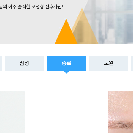
림의 아주 솔직한 코성형 전후사진!
삼성
종로
노원