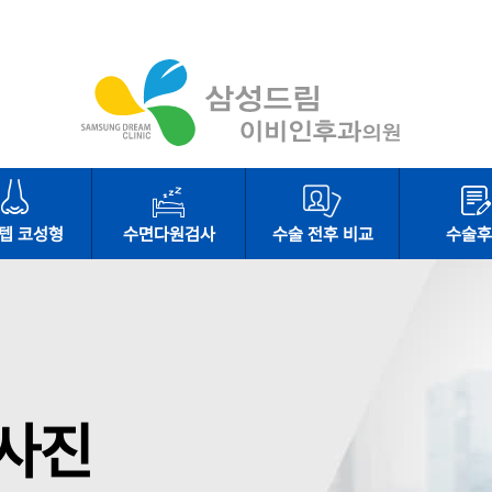
텝 코성형
수면다원검사
수술 전후 비교
수술후
사진