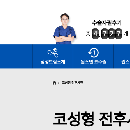
수술자필후기
총
개
삼성드림소개
원스텝 코수술
원스
>
코성형 전후사진
코성형 전후