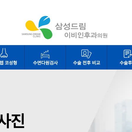
텝 코성형
수면다원검사
수술 전후 비교
수술후
사진