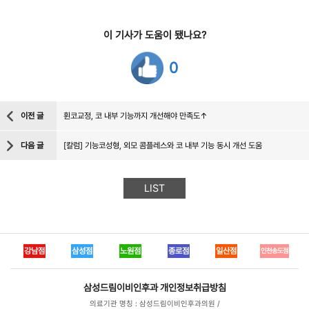
이 기사가 도움이 됐나요?
0
이전 글
휜코교정, 코 내부 기능까지 개선해야 만족도↑
다음 글
[칼럼] 기능코성형, 외모 콤플레스와 코 내부 기능 동시 개선 도움
LIST
강남점
삼성점
노원점
종로점
일산점
인천송도점
삼성드림이비인후과
개인정보취급방침
의료기관 명칭 : 삼성드림이비인후과의원 /