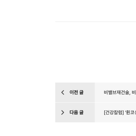
이전 글
비밸브재건술, 
다음 글
[건강칼럼] '휜