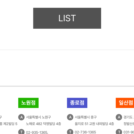
LIST
노원점
종로점
일산점
구
A
서울특별시 노원구
A
서울특별시 중구
A
경기도
흥 제2빌딩 5
노해로 482 덕영빌딩 4층
을지로 51 교원 내외빌딩 4층
정발산로
T
,
T
02-736-1365
T
031-9
02-935-1365