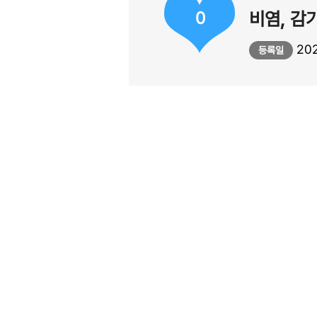
0
비염, 감
202
등록일