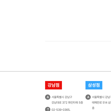
강남점
삼성점
A
서울특별시 강남구
A
서울특별시 강남
강남대로 372 화인타워 5층
테헤란로 514 삼
층
T
,
02-539-0365