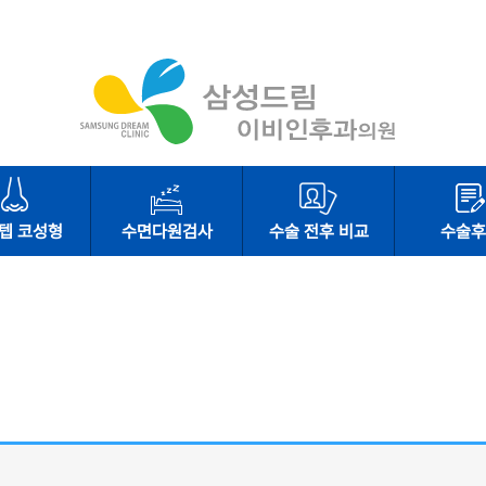
텝 코성형
수면다원검사
수술 전후 비교
수술후