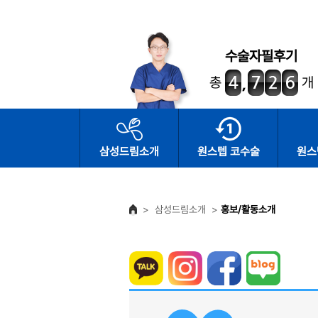
수술자필후기
총
개
삼성드림소개
원스텝 코수술
원스
>
삼성드림소개
>
홍보/활동소개