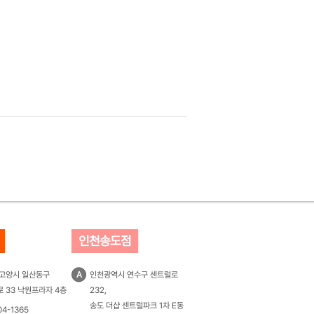
인천송도점
 고양시 일산동구
A
인천광역시 연수구 센트럴로
 33 낙원프라자 4층
232,
송도 더샵 센트럴파크 1차 E동
04-1365