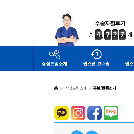
수술자필후기
총
개
삼성드림소개
원스텝 코수술
원스
>
삼성드림소개
>
홍보/활동소개