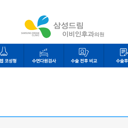
텝 코성형
수면다원검사
수술 전후 비교
수술후