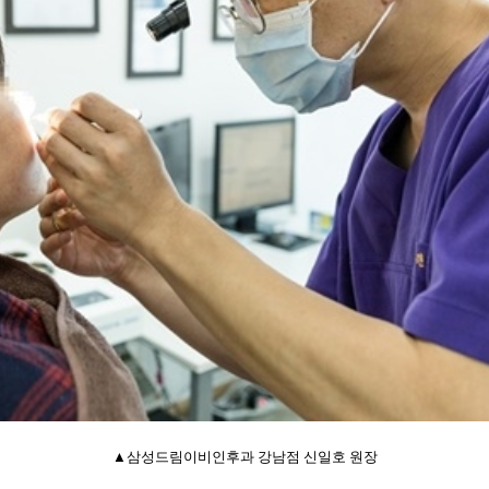
▲삼성드림이비인후과 강남점 신일호 원장