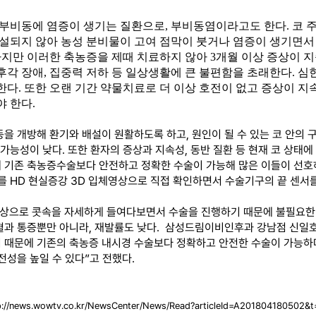
 부비동에 염증이 생기는 질환으로, 부비동염이라고도 한다. 코 
설되지 않아 농성 분비물이 고여 점막이 붓거나 염증이 생기면서 
지만 이러한 축농증을 제때 치료하지 않아 3개월 이상 증상이 
, 후각 장애, 집중력 저하 등 일상생활에 큰 불편함을 초래한다. 
한다. 또한 오랜 기간 약물치료로 더 이상 호전이 없고 증상이 
 한다.
을 개방해 환기와 배설이 원활하도록 하고, 원인이 될 수 있는 코 안의 
가능성이 낮다. 또한 환자의 증상과 지속성, 동반 질환 등 현재 코 상태
 기존 축농증수술보다 안전하고 정확한 수술이 가능해 많은 이들이 선호
후 이를 HD 현실증강 3D 입체영상으로 직접 확인하면서 수술기구의 끝 센
영상으로 콧속을 자세하게 들여다보면서 수술을 진행하기 때문에 불필요한 
과 통증뿐만 아니라, 재발률도 낮다.
삼성드림이비인후과 강남점 신일호
때문에 기존의 축농증 내시경 수술보다 정확하고 안전한 수술이 가능하다.
전성을 높일 수 있다”고 전했다.
p://news.wowtv.co.kr/NewsCenter/News/Read?articleId=A201804180502&