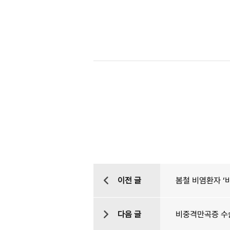
이전 글
봄철 비염환자 
다음 글
비중격만곡증 수술