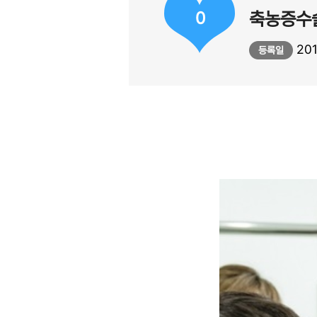
0
축농증수술
201
등록일