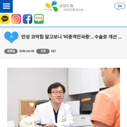
만성 코막힘 알고보니 '비중격만곡증'... 수술로 개선 가능
0
등록일
2018-04-09
조회
587