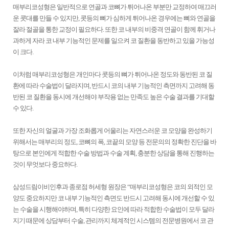
매부리코성형은 일반적으로 연골과 코뼈가 튀어나온 부분만 교정하여 매끄러
운 콧대를 만들 수 있지만, 콧등의 뼈가 심하게 튀어나온 경우에는 뼈와 연골을
잘라 절골을 통한 교정이 필요하다. 또한 코 내부의 비중격 연골이 함께 휘거나
과하게 자라 코 내부 기능적인 문제를 일으켜 코 질환을 동반하고 있을 가능성
이 크다.
이처럼 매부리코성형은 개인마다 콧등의 뼈가 튀어나온 정도와 동반된 코 질
환에 따라 수술법이 달라지며, 반드시 코의 내부 기능적인 측면까지 고려해 동
반된 코 질환을 동시에 개선해야 부작용 없는 만족도 높은 수술 결과를 기대할
수 있다.
또한 자신의 얼굴과 가장 조화롭게 어울리는 자연스러운 코 모양을 완성하기
위해서는 매부리의 정도, 코뼈의 폭, 코끝의 모양 등 전문의의 정확한 진단을 바
탕으로 본인에게 적합한 수술 방법과 수술 계획, 충분한 상담을 통해 진행하는
것이 무엇보다 중요하다.
삼성드림이비인후과 종로점 허세형 원장은 “매부리코성형은 코의 외적인 모
양도 중요하지만 코 내부 기능적인 측면도 반드시 고려해 동시에 개선할 수 있
는 수술을 시행해야하며, 특히 다양한 요인에 따라 적합한 수술법이 모두 달라
지기 때문에 상담부터 수술, 관리까지 체계적인 시스템의 전문병원에서 코 관