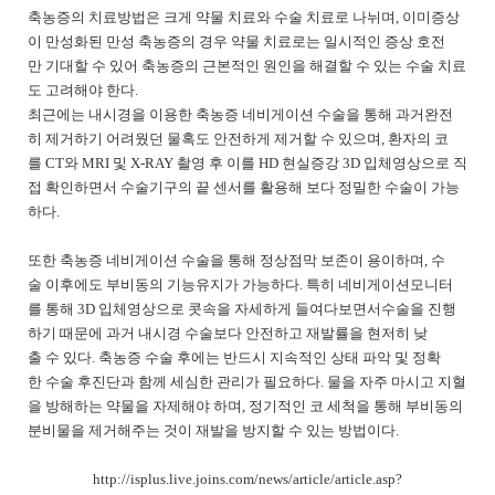
축농증의
치료방법은
크게
약물
치료와
수술
치료로
나뉘며
,
이미
증상
이
만성화된
만성
축농증의
경우
약물
치료로는
일시적인
증상
호전
만
기대할
수
있어
축농증의
근본적인
원인을
해결할
수
있는
수술
치료
도
고려해야
한다
.
최근에는
내시경을
이용한
축농증
네비게이션
수술을
통해
과거
완전
히
제거하기
어려웠던
물혹도
안전하게
제거할
수
있으며
,
환자의
코
를
CT
와
MRI
및
X-RAY
촬영
후
이를
HD
현실증강
3D
입체영상으로
직
접
확인하면서
수술기구의
끝
센서를
활용해
보다
정밀한
수술이
가능
하다
.
또한
축농증
네비게이션
수술을
통해
정상점막
보존이
용이하며
,
수
술
이후에도
부비동의
기능유
지가
가능하다
.
특히
네비게이션
모니터
를
통해
3D
입체영상으로
콧속을
자세하게
들여다보면서
수술을
진행
하기
때문에
과거
내시경
수술보다
안전하고
재발률을
현저히
낮
출
수
있다
.
축농증
수술
후에는
반드시
지속적인
상태
파악
및
정확
한
수술
후
진단과
함께
세심한
관리가
필요하다
.
물을
자주
마시고
지혈
을
방해하는
약물을
자제해야
하며
,
정기적인
코
세척을
통해
부비동의
분비물을
제거해주는
것이
재발을
방지할
수
있는
방법이다
.
http://isplus.live.joins.com/news/article/article.asp?