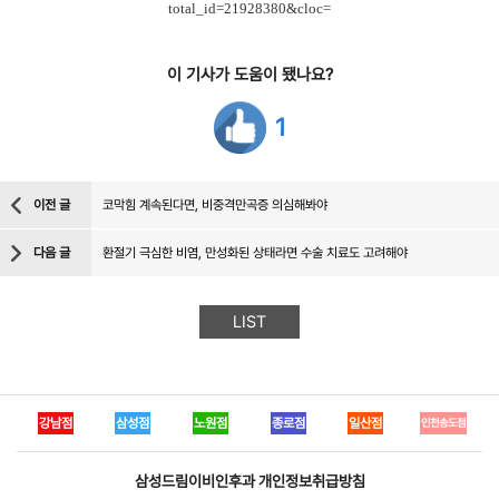
total_id=21928380&cloc=
이 기사가 도움이 됐나요?
1
이전 글
코막힘 계속된다면, 비중격만곡증 의심해봐야
다음 글
환절기 극심한 비염, 만성화된 상태라면 수술 치료도 고려해야
LIST
강남점
삼성점
노원점
종로점
일산점
인천송도점
삼성드림이비인후과
개인정보취급방침