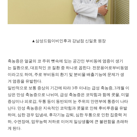
▲삼성드림이비인후과
강남점
신일호
원장
축농증은
얼굴의
코
주위
뼛속에
있는
공간인
부비동에
염증이
생기
는
질환으로
,
대표적인
코
질환
중
하나로
꼽힌다
.
전문용어로
부비동염
이라고도
하며
,
주로
부비동의
환기
및
분비물
배출기능에
문제가
생
겨
염증을
유발한다
.
일반적으로
보통
증상의
기간에
따라
3
주
이내는
급성
축농증
, 3
개월
이
상은
만성
축농증으로
나뉘며
,
급성
축농증은
코막힘과
함께
콧물
,
미열
증상이나
피로감
,
두통
등이
동반되며
눈
주위의
안면부에
통증이
나타
난다
.
만성
축농증은
지속적인
코막힘과
콧물로
인해
후비루증을
유발
하며
,
심한
경우
입냄새
,
후각기능
감퇴
,
심한
두통으로
인한
집중력
저
하
,
수면장애
,
업무능력
저하로
이어져
일상생활에
큰
불편함을
초래하
게
된다
.