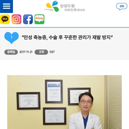
”만성 축농증, 수술 후 꾸준한 관리가 재발 방지”
1
등록일
2017-11-21
조회
597