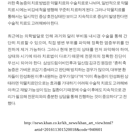
러한 축농증의 치료방법은 약물치료와 수술치료로 나뉘며, 일반적으로 약물
치료 시에는 비강세척을 병행해 꾸준히 치료하게 된다. 그러나 약물치료를
통해서는 일시적인 증상 호전상태만 보이고 지속적으로 증상이 발생한다면
수술적 치료도 고려해봐야 한다.
최근에는 의학발달로 인해 과거와 달리 부비동 내시경 수술을 통해 간
단히 치료할 수 있으며, 직접 병변 부위를 파악해 정확한 염증부위를 안
전하게 제거 가능하다. 그러나 현재 본인의 상태를 먼저 파악해야 하며,
상태와 시기에 따라 치료법이 다르기 때문에 전문의의 정확한 진단이
우선시 되어야 한다.
삼성드림이비인후과 일산점 김규진 원장은 “흔히 축
농증은 가벼운 코감기 증세라고 판단해 방치하는 경우가 많으며, 대부분 환
자들이 만성화된 이후 내원하는 경우가 많다”며 “이미 축농증이 만성화된 상
태라면 약물치료만으로는 효과를 기대하기 어려워 수술적 치료도 고려해봐
야 하고 재발 가능성이 있는 질환이기 때문에 수술 이후에도 지속적으로 관
리가 필요해 전문의와의 충분한 상담을 통해 진행하는 것이 중요하다”고 전
했다.
http://news.khan.co.kr/kh_news/khan_art_view.html?
artid=201611301520018&code=940601