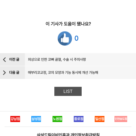
이 기사가 도움이 됐나요?
0
이전 글
외상으로 인한 코뼈 골절, 수술 시 주의사항
다음 글
매부리코교정, 코의 모양과 기능 동시에 개선 가능해
LIST
강남점
삼성점
노원점
종로점
일산점
인천송도점
삼성드림이비인후과
개인정보취급방침