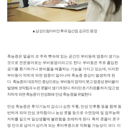
▲삼성드림이비인후과 일산점 김규진 원장
축농증은 얼굴의 코 주위 뼛속에 있는 공간인 부비동에 염증이 생기는
것으로 전문용어로는 부비동염이라고도 한다. 부비동은 주로 흡입한
공기를 환기하거나 분비물을 배출하는 기능을 가지고 있는데, 이러한
부비동이 막히게 되면 염증이 일어나며 축농증 증상이 발생하게 된
다.
축농증의 대표적인 증상으로는 부비동의 점막이 붓고 염증성 분비물이
발생해 코막힘과 누런 콧물이 생기게 된다. 하지만 초기치료를 하지 않고 방
치하게 되면 축농증이 만성화돼 만성 축농증을 유발한다.
만성 축농증은 후각기능의 감소나 심한 두통, 만성 인후통 등을 함께 동
반하게 되며 만성 코막힘이나 농성 콧물 등으로 수면장애 및 업무능력
저하를 일으켜 일상생활에 불편함을 초래하게 된다. 특히 콧물이 콧구
멍 안으로 넘어가 삼키게 되는 후비루증으로 악화될 가능성이 크다.
이