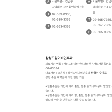
A
서울특별시 강남구
A
서울특별시 강남
강남대로 372 화인타워 5층
테헤란로 514 삼
층
T
,
02-539-0365
T
,
02-539-3365
02-565-7365
02-557-7365
F
02-563-5365
F
02-565-9365
삼성드림이비인후과
의료기관 명칭 : 삼성드림이비인후과의원 /
사업자등록번호 : 
06-63684
대표자명 : 오윤석 /
삼성드림이비인후과
비급여 수가표
성형 수술 계약금에 대한 반환 기준
※질환수술은 개인에 따라 출혈, 염증 등의 부작용이 발생할 
습니다.
※성형수술은 개인에 따라 멍, 출혈, 염증 등의 부작용이 발
있으며 수술 후 만족도는 다를 수도 있습니다.