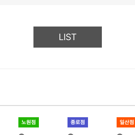
LIST
노원점
종로점
일산점