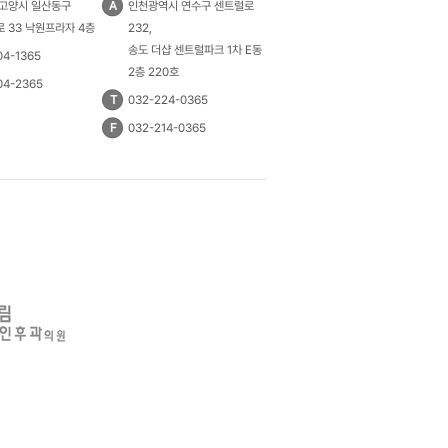
 고양시 일산동구
A
인천광역시 연수구 센트럴로
 33 낙원프라자 4층
232,
송도 더샵 센트럴파크 1차 E동
04-1365
2층 220호
04-2365
T
032-224-0365
F
032-214-0365