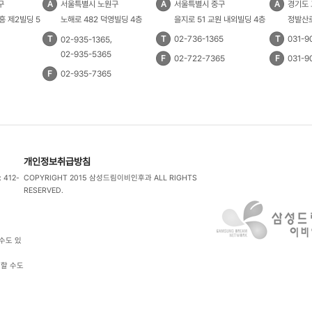
구
A
서울특별시 노원구
A
서울특별시 중구
A
경기도
흥 제2빌딩 5
노해로 482 덕영빌딩 4층
을지로 51 교원 내외빌딩 4층
정발산로
T
,
T
02-736-1365
T
031-9
02-935-1365
02-935-5365
F
02-722-7365
F
031-9
F
02-935-7365
개인정보취급방침
412-
COPYRIGHT 2015 삼성드림이비인후과
ALL RIGHTS
RESERVED.
수도 있
생할 수도