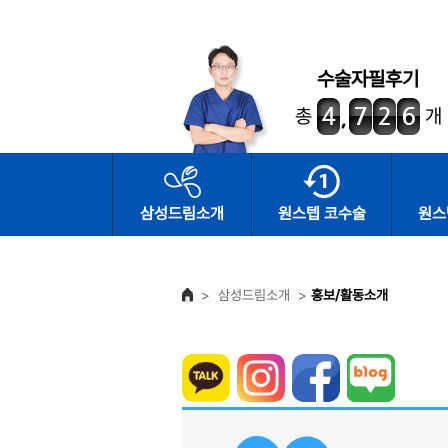
수술자필후기
총
개
삼성드림소개
원스텝 코수술
원스
>
삼성드림소개
>
홍보/활동소개