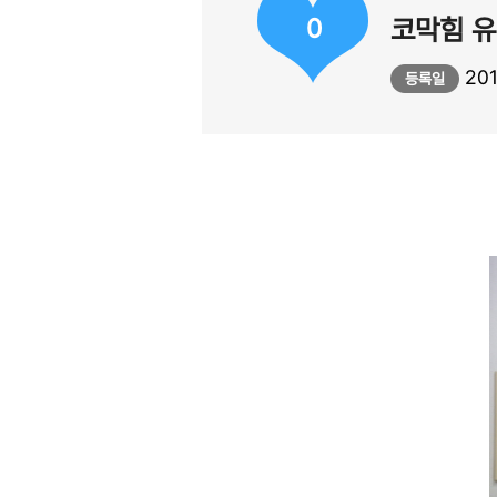
0
코막힘 유
201
등록일