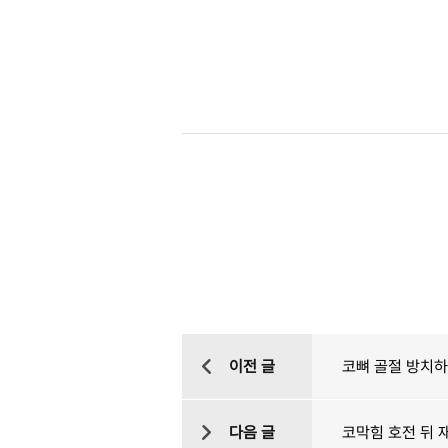
이전 글
코뼈 골절 방치하
다음 글
코막힘 호전 뒤