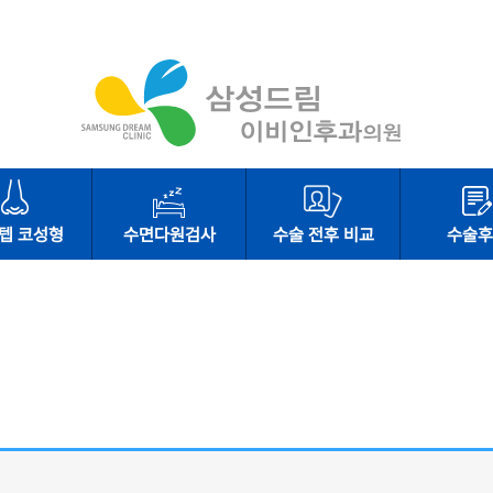
텝 코성형
수면다원검사
수술 전후 비교
수술후