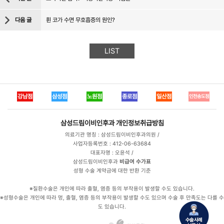
다음 글
휜 코가 수면 무호흡증의 원인?
LIST
강남점
삼성점
노원점
종로점
일산점
인천송도점
삼성드림이비인후과
개인정보취급방침
의료기관 명칭 : 삼성드림이비인후과의원 /
사업자등록번호 : 412-06-63684
대표자명 : 오윤석 /
삼성드림이비인후과
비급여 수가표
성형 수술 계약금에 대한 반환 기준
※질환수술은 개인에 따라 출혈, 염증 등의 부작용이 발생할 수도 있습니다.
※성형수술은 개인에 따라 멍, 출혈, 염증 등의 부작용이 발생할 수도 있으며 수술 후 만족도는 다를 수
도 있습니다.