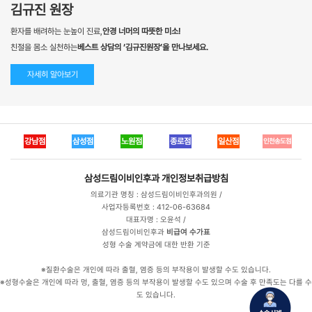
김규진 원장
환자를 배려하는 눈높이 진료,
안경 너머의 따뜻한 미소!
친절을 몸소 실천하는
베스트 상담의 ‘김규진원장’을 만나보세요.
자세히 알아보기
강남점
삼성점
노원점
종로점
일산점
인천송도점
삼성드림이비인후과
개인정보취급방침
의료기관 명칭 : 삼성드림이비인후과의원 /
사업자등록번호 : 412-06-63684
대표자명 : 오윤석 /
삼성드림이비인후과
비급여 수가표
성형 수술 계약금에 대한 반환 기준
※질환수술은 개인에 따라 출혈, 염증 등의 부작용이 발생할 수도 있습니다.
※성형수술은 개인에 따라 멍, 출혈, 염증 등의 부작용이 발생할 수도 있으며 수술 후 만족도는 다를 수
도 있습니다.