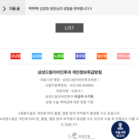
다음 글
짝짝짝! 김창효 원장님의 생일을 축하합니다 !!
LIST
강남점
삼성점
노원점
종로점
일산점
인천송도점
삼성드림이비인후과
개인정보취급방침
의료기관 명칭 : 삼성드림이비인후과의원 /
사업자등록번호 : 412-06-63684
대표자명 : 오윤석 /
삼성드림이비인후과
비급여 수가표
성형 수술 계약금에 대한 반환 기준
※질환수술은 개인에 따라 출혈, 염증 등의 부작용이 발생할 수도 있습니다.
※성형수술은 개인에 따라 멍, 출혈, 염증 등의 부작용이 발생할 수도 있으며 수술 후 만족도는 다를 수
도 있습니다.