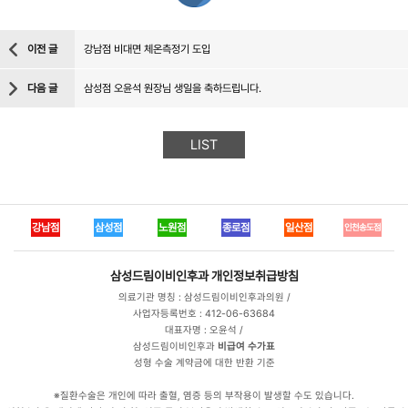
이전 글
강남점 비대면 체온측정기 도입
다음 글
삼성점 오윤석 원장님 생일을 축하드립니다.
LIST
강남점
삼성점
노원점
종로점
일산점
인천송도점
삼성드림이비인후과
개인정보취급방침
의료기관 명칭 : 삼성드림이비인후과의원 /
사업자등록번호 : 412-06-63684
대표자명 : 오윤석 /
삼성드림이비인후과
비급여 수가표
성형 수술 계약금에 대한 반환 기준
※질환수술은 개인에 따라 출혈, 염증 등의 부작용이 발생할 수도 있습니다.