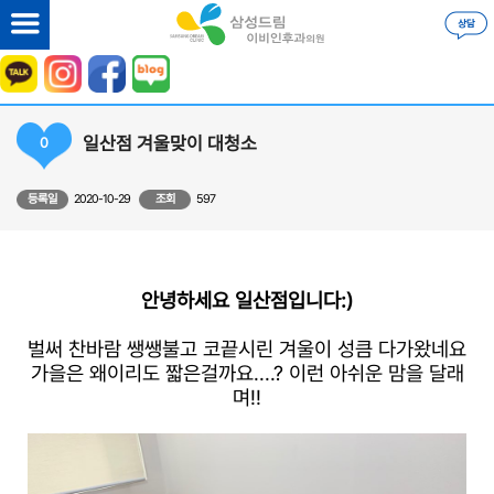
일산점 겨울맞이 대청소
0
등록일
2020-10-29
조회
597
안녕하세요 일산점입니다:)
벌써 찬바람 쌩쌩불고 코끝시린 겨울이 성큼 다가왔네요
가을은 왜이리도 짧은걸까요....? 이런 아쉬운 맘을 달래
며!!