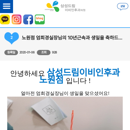
노원점 엄희경실장님의 10년근속과 생일을 축하드립니다!!
2
등록일
2020-01-06
조회
928
삼성드림이비인후과
안녕하세요
노원점
입니다 !
얼마전 엄희경실장님이 생일을 맞으셨어요!