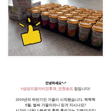
안녕하세요
^-^
#
삼성드림이비인후과
_
인천송도
점입니다
!
2019
년의 하반기인 가을이 시작됐습니다
.
짝짝짝
9
월
,
벌써 가을이라니 믿겨 지시나요
?
시간이 너무나 빠르게 훌쩍 흘러가는 기분이네요
!