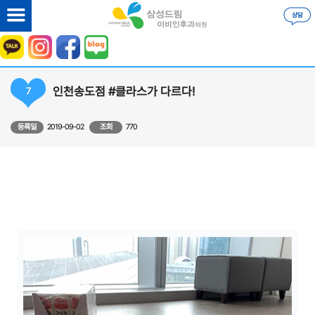
인천송도점 #클라스가 다르다!
7
등록일
2019-09-02
조회
770