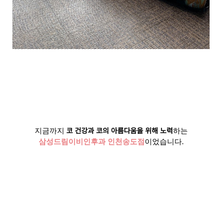
코
건강과
코의
아름다움을 위해 노력
지금까지
하는
삼성드림이비인후과
인천송도
점
이었습니다
.