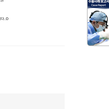
다!
다.:D