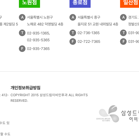
노원점
종로점
일산점
구
A
서울특별시 노원구
A
서울특별시 중구
A
경기도
흥 제2빌딩 5
노해로 482 덕영빌딩 4층
을지로 51 교원 내외빌딩 4층
정발산로
T
,
T
02-736-1365
T
031-9
02-935-1365
02-935-5365
F
02-722-7365
F
031-9
F
02-935-7365
개인정보취급방침
412-
COPYRIGHT 2015 삼성드림이비인후과
ALL RIGHTS
RESERVED.
수도 있
생할 수도