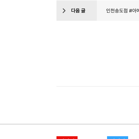
다음 글
인천송도점 #아