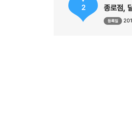
2
종로점, 달
201
등록일