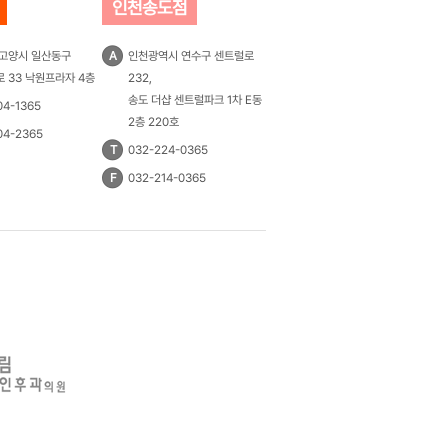
인천송도점
 고양시 일산동구
A
인천광역시 연수구 센트럴로
 33 낙원프라자 4층
232,
송도 더샵 센트럴파크 1차 E동
04-1365
2층 220호
04-2365
T
032-224-0365
F
032-214-0365