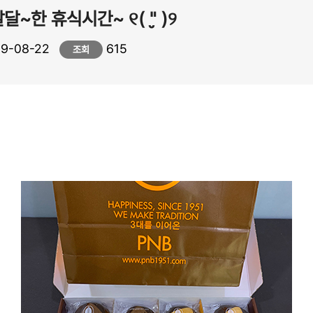
달~한 휴식시간~ ୧( "̮ )୨
9-08-22
615
조회