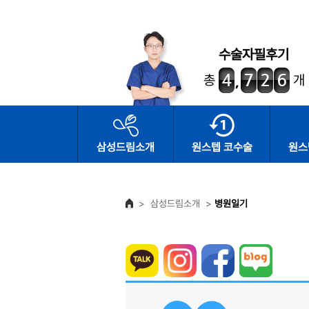
수술자필후기
총
개
삼성드림소개
원스텝 코수술
원스
>
삼성드림소개
>
병원일기