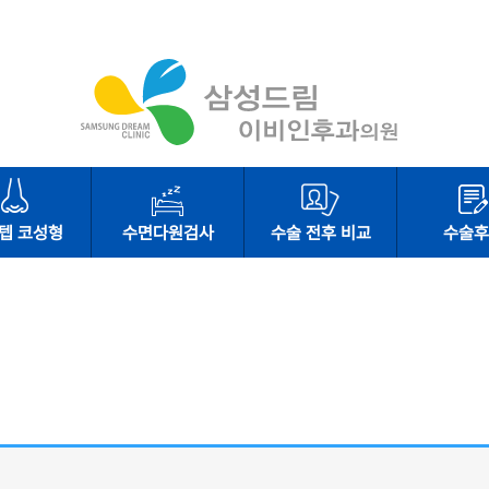
텝 코성형
수면다원검사
수술 전후 비교
수술후