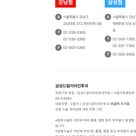
강남점
삼성점
A
서울특별시 강남구
A
서울특별시 강남
강남대로 372 화인타워 5층
테헤란로 514 삼
층
T
,
02-539-0365
T
,
02-539-3365
02-565-7365
02-557-7365
F
02-563-5365
F
02-565-9365
삼성드림이비인후과
의료기관 명칭 : 삼성드림이비인후과의원 /
사업자등록번호 : 
06-63684
대표자명 : 오윤석 /
삼성드림이비인후과
비급여 수가표
성형 수술 계약금에 대한 반환 기준
※질환수술은 개인에 따라 출혈, 염증 등의 부작용이 발생할 
습니다.
※성형수술은 개인에 따라 멍, 출혈, 염증 등의 부작용이 발