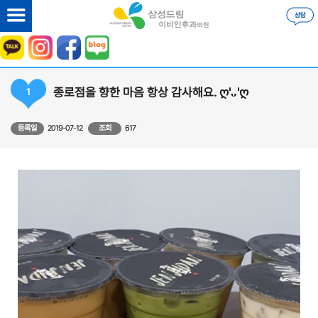
종로점을 향한 마음 항상 감사해요. ღ'ᴗ'ღ
1
등록일
2019-07-12
조회
617