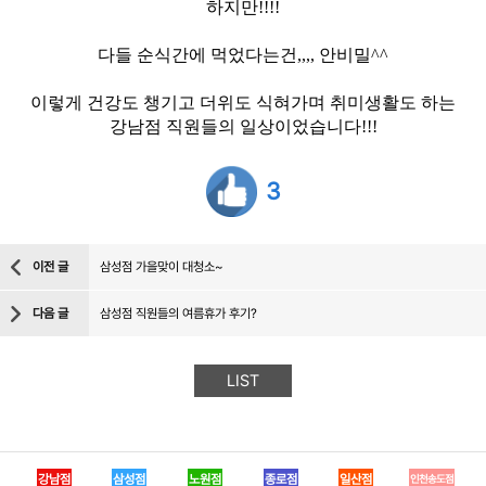
하지만!!!!
다들 순식간에 먹었다는건,,,, 안비밀^^
이렇게 건강도 챙기고 더위도 식혀가며 취미생활도 하는
강남점 직원들의 일상이었습니다!!!
3
이전 글
삼성점 가을맞이 대청소~
다음 글
삼성점 직원들의 여름휴가 후기?
LIST
강남점
삼성점
노원점
종로점
일산점
인천송도점