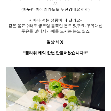
^^
(따뜻한 아메리카노도 두잔있네요ㅎㅎ)
저마다 먹는 성향이 다 달라요~
같은 음료수라도 생크림 듬뿍인 분도 있구요. 우유대신
두유를 넣어서 라떼를 드시는 분도 있죠
일상 세엣.
"플라워 케익 한번 만들어봤습니다!!"