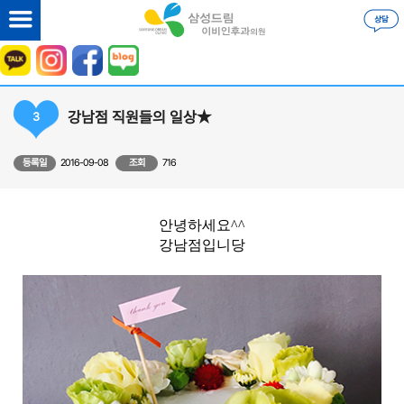
강남점 직원들의 일상★
3
등록일
2016-09-08
조회
716
안녕하세요^^
강남점입니당