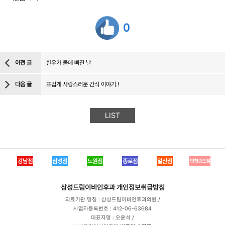
0
이전 글
한우가 물에 빠진 날
다음 글
뜨겁게 사랑스러운 간식 이야기.!
LIST
강남점
삼성점
노원점
종로점
일산점
인천송도점
삼성드림이비인후과
개인정보취급방침
의료기관 명칭 : 삼성드림이비인후과의원 /
사업자등록번호 : 412-06-63684
대표자명 : 오윤석 /