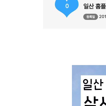
0
일산 홈플
201
등록일