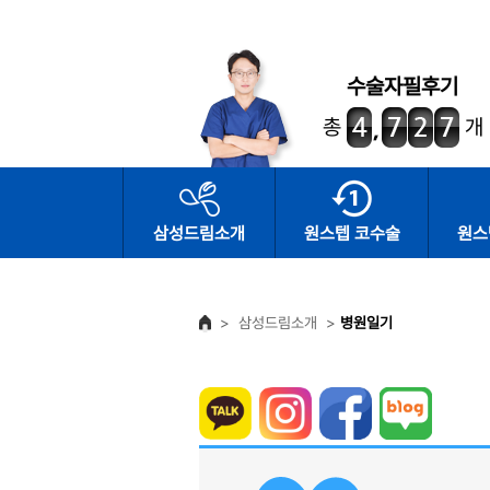
수술자필후기
총
개
삼성드림소개
원스텝 코수술
원스
>
삼성드림소개
>
병원일기