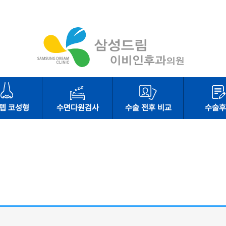
텝 코성형
수면다원검사
수술 전후 비교
수술후