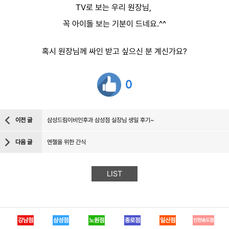
TV로 보는 우리 원장님,
꼭 아이돌 보는 기분이 드네요.^^
혹시 원장님께 싸인 받고 싶으신 분 계신가요?
0
이전 글
삼성드림이비인후과 삼성점 실장님 생일 후기~
다음 글
엔젤을 위한 간식
LIST
강남점
삼성점
노원점
종로점
일산점
인천송도점