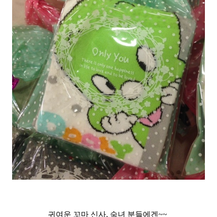
귀여운 꼬마 신사, 숙녀 분들에겐~~