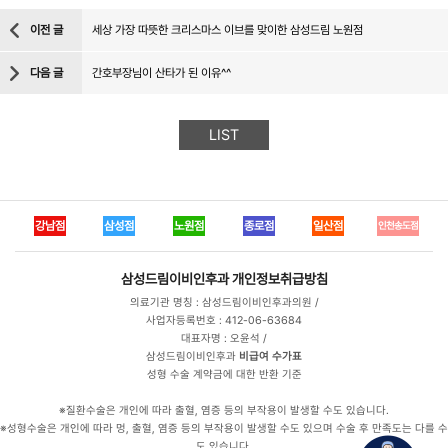
이전 글
세상 가장 따뜻한 크리스마스 이브를 맞이한 삼성드림 노원점
다음 글
간호부장님이 산타가 된 이유^^
LIST
강남점
삼성점
노원점
종로점
일산점
인천송도점
삼성드림이비인후과
개인정보취급방침
의료기관 명칭 : 삼성드림이비인후과의원 /
사업자등록번호 : 412-06-63684
대표자명 : 오윤석 /
삼성드림이비인후과
비급여 수가표
성형 수술 계약금에 대한 반환 기준
※질환수술은 개인에 따라 출혈, 염증 등의 부작용이 발생할 수도 있습니다.
※성형수술은 개인에 따라 멍, 출혈, 염증 등의 부작용이 발생할 수도 있으며 수술 후 만족도는 다를 수
도 있습니다.