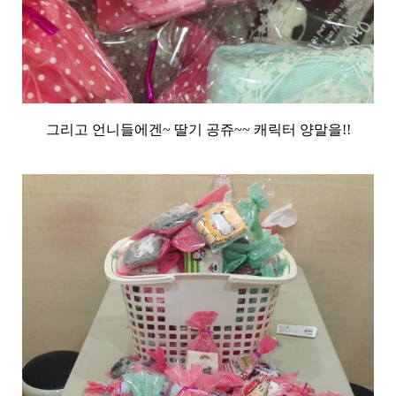
그리고 언니들에겐~ 딸기 공쥬~~ 캐릭터 양말을!!