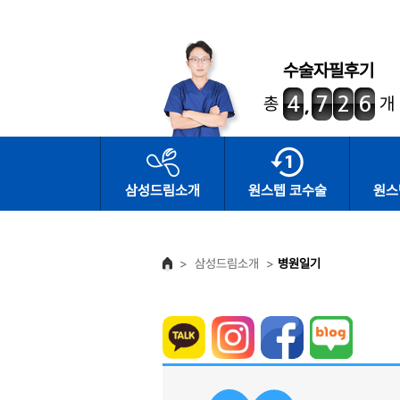
수술자필후기
총
개
삼성드림소개
원스텝 코수술
원스
>
삼성드림소개
>
병원일기