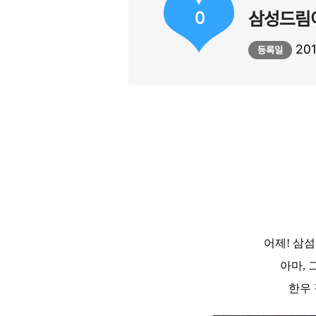
0
삼성드림
201
등록일
어제! 삼
아마, 
한우 