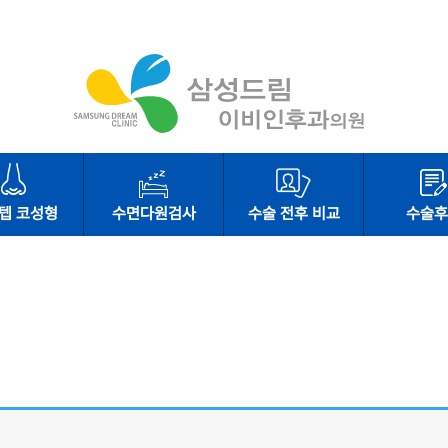
텝 코성형
수면다원검사
수술 전후 비교
수술후