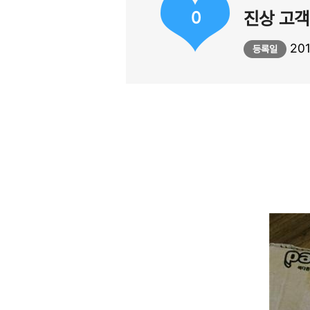
0
진상 고객
201
등록일