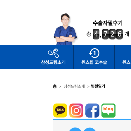
수술자필후기
총
개
삼성드림소개
원스텝 코수술
원스
>
삼성드림소개
>
병원일기