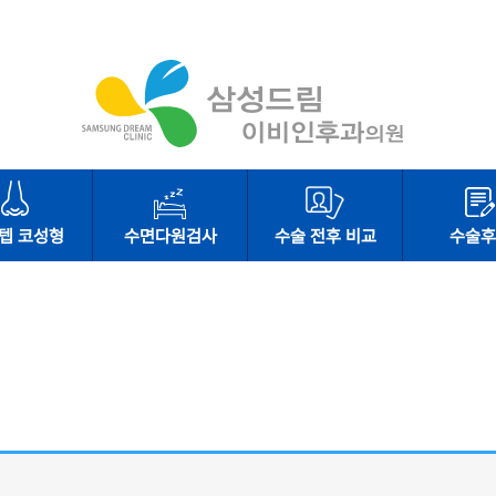
텝 코성형
수면다원검사
수술 전후 비교
수술후