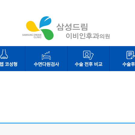
텝 코성형
수면다원검사
수술 전후 비교
수술후