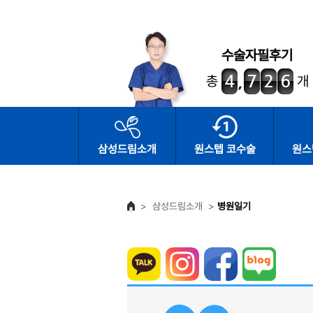
수술자필후기
총
개
삼성드림소개
원스텝 코수술
원스
>
삼성드림소개
>
병원일기