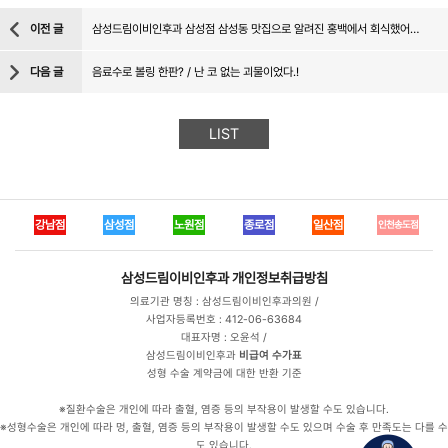
이전 글
삼성드림이비인후과 삼성점 삼성동 맛집으로 알려진 홍백에서 회식했어요~
다음 글
음료수로 볼링 한판? / 난 코 없는 괴물이었다.!
LIST
강남점
삼성점
노원점
종로점
일산점
인천송도점
삼성드림이비인후과
개인정보취급방침
의료기관 명칭 : 삼성드림이비인후과의원 /
사업자등록번호 : 412-06-63684
대표자명 : 오윤석 /
삼성드림이비인후과
비급여 수가표
성형 수술 계약금에 대한 반환 기준
※질환수술은 개인에 따라 출혈, 염증 등의 부작용이 발생할 수도 있습니다.
※성형수술은 개인에 따라 멍, 출혈, 염증 등의 부작용이 발생할 수도 있으며 수술 후 만족도는 다를 수
도 있습니다.